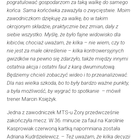
pogratulować gospodarzom za taką walkę do samego
końca. Sama końcówka zaważyła o zwycięstwie. Moim
zawodniczkom dziękuję za walkę, bo w takim
okrojonym składzie, praktycznie bez zmian, dały z
siebie wszystko. Myślę, że było fajne widowisko dla
kibiców, chociaż uważam, że kilka – nie wiem, czy to
nie jest za małe określenie – kilka kontrowersyjnych
gwizdków na pewno się zdarzyło, także między innymi
ostatnia akcja i ostatni faul z karą dwuminutową.
Będziemy chcieli zobaczyć wideo i to przeanalizować.
Dla nas wielka szkoda, bo to były bardzo ważne punkty,
a była możliwość, by wygrać to spotkanie
– mówił
trener Marcin Księżyk.
Jedna z zawodniczek MTS-u Żory przedwcześnie
zakończyła mecz. W 36. minucie za faul na Karolinie
Kasprowiak czerwoną kartką napomniana została
Adriana Kudrdzielewicz. –
Też uważam, że kilka decyzji