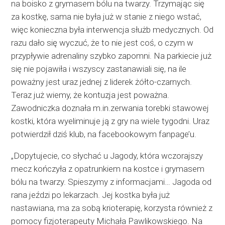
na boisko z grymasem bólu na twarzy. Trzymając się
za kostkę, sama nie była już w stanie z niego wstać,
więc konieczna była interwencja służb medycznych. Od
razu dało się wyczuć, że to nie jest coś, o czym w
przypływie adrenaliny szybko zapomni. Na parkiecie już
się nie pojawiła i wszyscy zastanawiali się, na ile
poważny jest uraz jednej z liderek żółto-czarnych.
Teraz już wiemy, że kontuzja jest poważna.
Zawodniczka doznała m.in.zerwania torebki stawowej
kostki, która wyeliminuje ją z gry na wiele tygodni. Uraz
potwierdził dziś klub, na facebookowym fanpage’u.
„Dopytujecie, co słychać u Jagody, która wczorajszy
mecz kończyła z opatrunkiem na kostce i grymasem
bólu na twarzy. Spieszymy z informacjami… Jagoda od
rana jeździ po lekarzach. Jej kostka była już
nastawiana, ma za sobą krioterapię, korzysta również z
pomocy fizjoterapeuty Michała Pawlikowskiego. Na