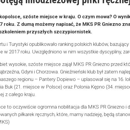
kopolsce, szóste miejsce w kraju. O czym mowa? O wyni
7 roku. Z dumą możemy napisać, że MKS PR Gniezno znala
 szkoleniem przyszłych szczypiornistek.
tu i Turystyki opublikowało ranking polskich klubów, bazują
ce w 2017 roku. Uwzględniono w nim wszystkie dyscypliny, zar
obiet wysokie, szóste miejsce zajął MKS PR Gniezno przed któ
Wąbrzeźna, Gdyni i Chorzowa. Gnieźnieński klub był zatem naj
 naszego regionu – Pantery Dopiewo – uplasował się na 16. lok
via Buk (21. miejsce w Polsce) oraz Polonia Kępno (34. miejs
nej z całego kraju.
ce to oczywiście ogromna nobilitacja dla MKS PR Gniezno i 
wanych piłkarek ręcznych, które, mamy nadzieję, będą stanowił
 MKS)