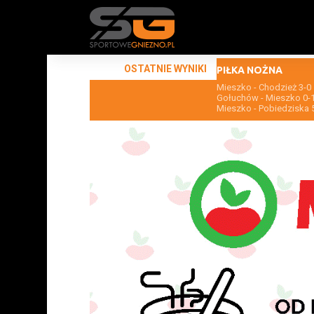
OSTATNIE WYNIKI
PIŁKA NOŻNA
Mieszko - Chodzież 3-0
Gołuchów - Mieszko 0-
Mieszko - Pobiedziska 