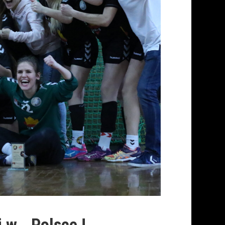
j w… Polsce !