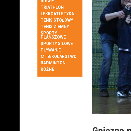
RUGBY
TRIATHLON
LEKKOATLETYKA
TENIS STOŁOWY
TENIS ZIEMNY
SPORTY
PLANSZOWE
SPORTY SIŁOWE
PŁYWANIE
MTB/KOLARSTWO
BADMINTON
RÓŻNE
Gniezno p