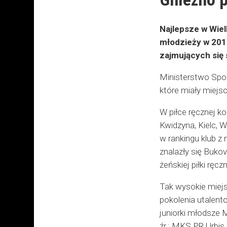
Najlepsze w Wiel
młodzieży w 201
zajmujących się
Ministerstwo Spor
które miały miejs
W piłce ręcznej k
Kwidzyna, Kielc, 
w rankingu klub z
znalazły się Buko
żeńskiej piłki ręcz
Tak wysokie miejs
pokolenia utalento
juniorki młodsze
źr.: MKS PR Urbis