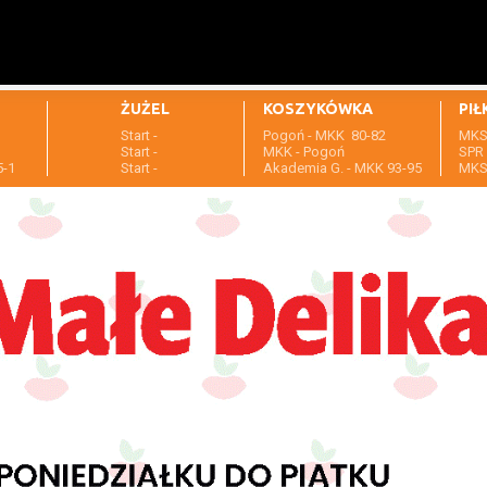
ŻUŻEL
KOSZYKÓWKA
PIŁ
Start -
Pogoń - MKK 80-82
MKS 
1
Start -
MKK - Pogoń
SPR 
5-1
Start -
Akademia G. - MKK 93-95
MKS 