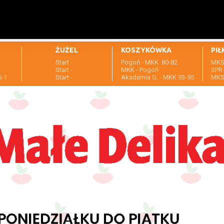
ŻUŻEL
KOSZYKÓWKA
PIŁ
Start -
Pogoń - MKK 80-82
MKS 
1
Start -
MKK - Pogoń
SPR 
5-1
Start -
Akademia G. - MKK 93-95
MKS 