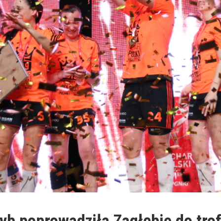
yb poprowadziła Zagłębie do tro