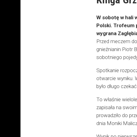
W sobotę w hali 
Polski. Trofeum 
wygrana Zagłębia
Przed meczem dosz
gnieźnianin Piotr 
sobotniego pojedy
Spotkanie rozpoczę
otwarcie wyniku. 
było długo czekać
To właśnie wielol
zapisała na swoim
prowadziło do pr
dnia Moniki Malicz
Wynik po pierwsze