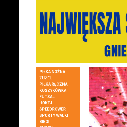
PIŁKA NOŻNA
ŻUŻEL
PIŁKA RĘCZNA
KOSZYKÓWKA
FUTSAL
HOKEJ
SPEEDROWER
SPORTY WALKI
BIEGI