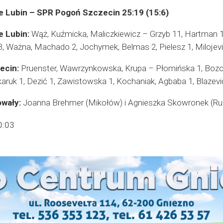
e Lubin – SPR Pogoń Szczecin 25:19 (15:6)
e Lubin:
Wąż, Kuźmicka, Maliczkiewicz – Grzyb 11, Hartman 1
3, Ważna, Machado 2, Jochymek, Belmas 2, Pielesz 1, Milojevi
ecin:
Pruenster, Wawrzynkowska, Krupa – Płomińska 1, Bozovi
aruk 1, Dezić 1, Zawistowska 1, Kochaniak, Agbaba 1, Blazevi
owały:
Joanna Brehmer (Mikołów) i Agnieszka Skowronek (Ru
0:03