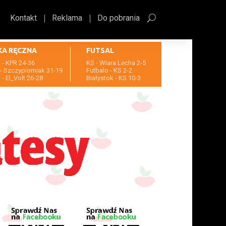
Kontakt
Reklama
Do pobrania
KA RĘCZNA
FUTSAL
- KPR 24-36
KS - Wiara Lecha 2-5
- Szczypiorniak 31-19
Futbalo - KS 2-2
- El_Volt 26-28
Białystok - KS 10-3