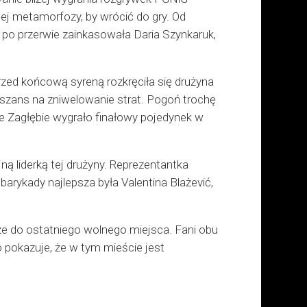
nej metamorfozy, by wrócić do gry. Od
 po przerwie zainkasowała Daria Szynkaruk,
przed końcową syreną rozkręciła się drużyna
 szans na zniwelowanie strat. Pogoń trochę
e Zagłębie wygrało finałowy pojedynek w
ą liderką tej drużyny. Reprezentantka
 barykady najlepsza była Valentina Blażević,
że do ostatniego wolnego miejsca. Fani obu
o pokazuje, że w tym mieście jest