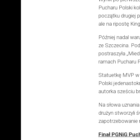
Pucharu Polski ko
początku drugiej 
ale na ripostę Kin
Później nadal waru
ze Szczecina. Pod
postraszyła „Mied
ramach Pucharu Po
Statuetkę MVP w z
Polski jedenastokr
autorka sześciu b
Na słowa uznania 
drużyn stworzyli ś
zapotrzebowanie n
Finał PGNiG Puch