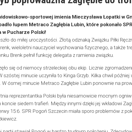
widowiskowo-sportowej imienia Mieczysława Łopatki w Gn
padło łupem Metraco Zagłębia Lubin, które pokonało SPR
 w Pucharze Polski!
ło do miłej uroczystości. Złotą odznaką Związku Piłki Ręc
Brenk, wieloletni nauczyciel wychowania fizycznego, a także tre
nku Brenk pełnił funkcję delegata z ramienia związku.
ło się od niemocy strzeleckiej obu ekip. Licznie zgromadzeni 
W szóstej minucie uczyniła to Kinga Grzyb. Kilka chwil późnie
. W ósmej minucie Metraco Zagłębie Lubin ponownie na prow
etnia reprezentantka Polski była niesamowicie mocnym ogni
 koncie siedem trafień. Między innymi dzięki jej wkładowi Z
zerwy 15:6. SPR Pogoń Szczecin miała sporo problemów z p
kiewicz.
j partii stawiał Pogoń w bardzo trudnym położeniu. Zdecydow