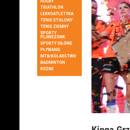
RUGBY
TRIATHLON
LEKKOATLETYKA
TENIS STOŁOWY
TENIS ZIEMNY
SPORTY
PLANSZOWE
SPORTY SIŁOWE
PŁYWANIE
MTB/KOLARSTWO
BADMINTON
RÓŻNE
Kinga Grz