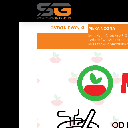
OSTATNIE WYNIKI
PIŁKA NOŻNA
Mieszko - Chodzież 3-0
Gołuchów - Mieszko 0-
Mieszko - Pobiedziska 