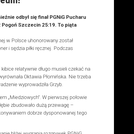
ieźnie odbył się finał PGNiG Pucharu
 Pogoń Szczecin 25:19. To piąta
znej w Polsce uhonorowany został
ner i sędzia piłki ręcznej. Podczas
kibice relatywnie długo musieli czekać na
j wyrównała Oktawia Płomińska. Nie trzeba
adzenie wyprowadziła Grzyb.
wem „Miedziowych”. W pierwszej połowie
agłębie zbudowało dużą przewagę –
okonywaniem dobrze dysponowanej tego
anie bliżej wygrania rozgrywek PGNiG