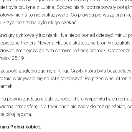
biet była drużyna z Lubina. Szczecinianki potrzebowały potęż
połowy nic na to nie wskazywało. Co prawda pierwszą bramkę
gi Grzyb nie trzeba było długo czekać.
nki gry dyktowały lubinianki. Na nieco ponad dziesięć minut 
opieczne trenera Nevena Hrupca skutecznie broniły i szukały
ziowe”, zmniejszając tym samym różnicę bramek. Ostateczni
lski 25:19.
espole Zagłębia zgarnęła Kinga Grzyb, która była bezapelacyjn
otnie wpisywała się na listę strzelczyń. Po przeciwnej stronie
ramek.
na pewno zasługuje publiczność, która wypełniła halę niemal
wietną atmosferę. Na trybunach nie zabrakło też gnieźnian, c
a piłkę ręczną.
aru Polski kobiet: