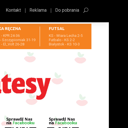
Kontakt
Reklama
Do pobrania
KA RĘCZNA
FUTSAL
- KPR 24-36
KS - Wiara Lecha 2-5
- Szczypiorniak 31-19
Futbalo - KS 2-2
- El_Volt 26-28
Białystok - KS 10-3