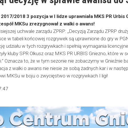
 2017/2018 3 pozycja w I lidze uprawniała MKS PR Urbis G
zespół MKSu zrezygnował z walki o awans!
siejszej uchwale zarządu ZPRP: „Decyzją Zarządu ZPRP druż
ejsce w tabeli końcowej rozgrywek są uprawnione do gry w PG
ację udziału w tych rozgrywkach i spełnią wymagania licencyjn
yły kluby SPR Olkusz oraz MKS PR URBIS Gniezno, które w se
i.” Oznacza to, że w tym sezonie nie zobaczymy w Gnieźnie b
acja z walki o awans nie niesie ze sobą żadnych kar i w nas
wi MKSu w boju o zwycięstwo w rozgrywkach I ligi!
7:47