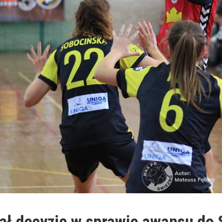
ł decyzję w sprawie awansu do S