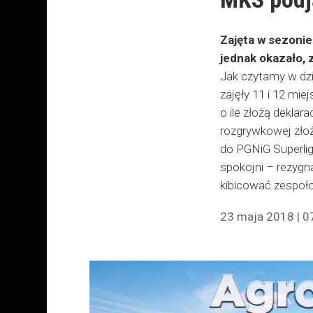
Zajęta w sezonie
jednak okazało, 
Jak czytamy w dzi
zajęły 11 i 12 mi
o ile złożą deklar
rozgrywkowej złoż
do PGNiG Superlig
spokojni – rezygn
kibicować zespoło
23 maja 2018 | 0