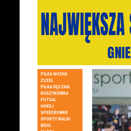
PIŁKA NOŻNA
ŻUŻEL
PIŁKA RĘCZNA
KOSZYKÓWKA
FUTSAL
HOKEJ
SPEEDROWER
SPORTY WALKI
BIEGI