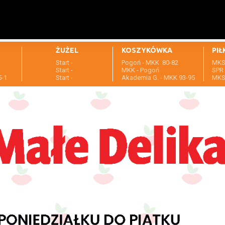
ŻUŻEL
KOSZYKÓWKA
PIŁ
Start -
Pogoń - MKK 80-82
MKS 
1
Start -
MKK - Pogoń
SPR 
5-1
Start -
Akademia G. - MKK 93-95
MKS 