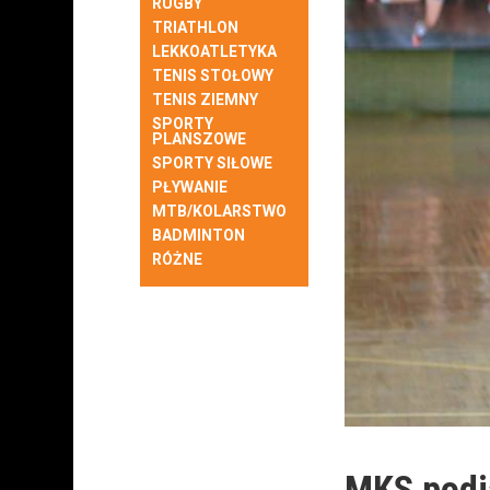
RUGBY
TRIATHLON
LEKKOATLETYKA
TENIS STOŁOWY
TENIS ZIEMNY
SPORTY
PLANSZOWE
SPORTY SIŁOWE
PŁYWANIE
MTB/KOLARSTWO
BADMINTON
RÓŻNE
MKS podją