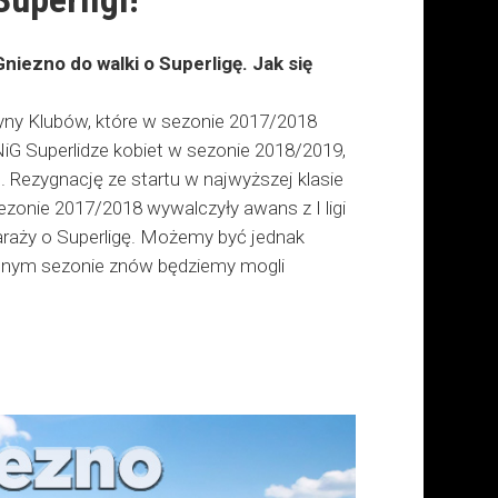
niezno do walki o Superligę. Jak się
yny Klubów, które w sezonie 2017/2018
NiG Superlidze kobiet w sezonie 2018/2019,
e. Rezygnację ze startu w najwyższej klasie
zonie 2017/2018 wywalczyły awans z I ligi
araży o Superligę. Możemy być jednak
tępnym sezonie znów będziemy mogli