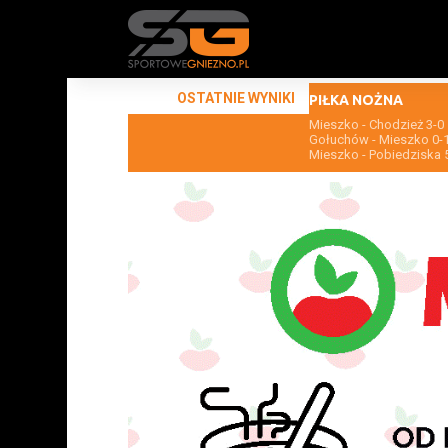
OSTATNIE WYNIKI
PIŁKA NOŻNA
Mieszko - Chodzież 3-0
Gołuchów - Mieszko 0-
Mieszko - Pobiedziska 