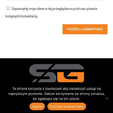
Zapamiętaj moje dane w tej przeglądarce podczas pisania
kolejnych komentarzy.
PRZEŚLIJ KOMENTARZ
Ta strona korzysta z ciasteczek aby świadczyć usługi na
najwyższym poziomie. Dalsze korzystanie ze strony oznacza,
Redakcja
Kontakt
Reklama
Do pobrania
że zgadzasz się na ich użycie.
© 2015-2026 Sportowe Gniezno
|
Wszystkie prawa zastrzeżone |
Zgoda
Polityka prywatności
Polityka prywatności