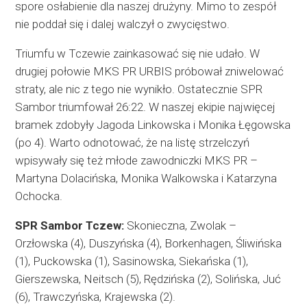
spore osłabienie dla naszej drużyny. Mimo to zespół
nie poddał się i dalej walczył o zwycięstwo.
Triumfu w Tczewie zainkasować się nie udało. W
drugiej połowie MKS PR URBIS próbował zniwelować
straty, ale nic z tego nie wynikło. Ostatecznie SPR
Sambor triumfował 26:22. W naszej ekipie najwięcej
bramek zdobyły Jagoda Linkowska i Monika Łęgowska
(po 4). Warto odnotować, że na listę strzelczyń
wpisywały się też młode zawodniczki MKS PR –
Martyna Dolacińska, Monika Walkowska i Katarzyna
Ochocka.
SPR Sambor Tczew:
Skonieczna, Zwolak –
Orzłowska (4), Duszyńska (4), Borkenhagen, Śliwińska
(1), Puckowska (1), Sasinowska, Siekańska (1),
Gierszewska, Neitsch (5), Rędzińska (2), Solińska, Juć
(6), Trawczyńska, Krajewska (2).