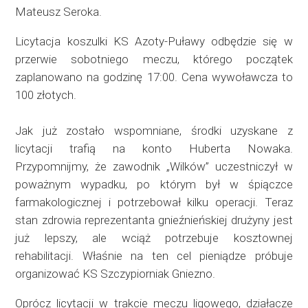
Mateusz Seroka.
Licytacja koszulki KS Azoty-Puławy odbędzie się w
przerwie sobotniego meczu, którego początek
zaplanowano na godzinę 17:00. Cena wywoławcza to
100 złotych.
Jak już zostało wspomniane, środki uzyskane z
licytacji trafią na konto Huberta Nowaka.
Przypomnijmy, że zawodnik „Wilków” uczestniczył w
poważnym wypadku, po którym był w śpiączce
farmakologicznej i potrzebował kilku operacji. Teraz
stan zdrowia reprezentanta gnieźnieńskiej drużyny jest
już lepszy, ale wciąż potrzebuje kosztownej
rehabilitacji. Właśnie na ten cel pieniądze próbuje
organizować KS Szczypiorniak Gniezno.
Oprócz licytacji w trakcie meczu ligowego, działacze