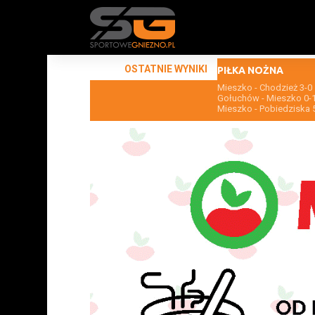
OSTATNIE WYNIKI
PIŁKA NOŻNA
Mieszko - Chodzież 3-0
Gołuchów - Mieszko 0-
Mieszko - Pobiedziska 