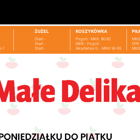
ŻUŻEL
KOSZYKÓWKA
PIŁ
Start -
Pogoń - MKK 80-82
MKS 
1
Start -
MKK - Pogoń
SPR 
5-1
Start -
Akademia G. - MKK 93-95
MKS 