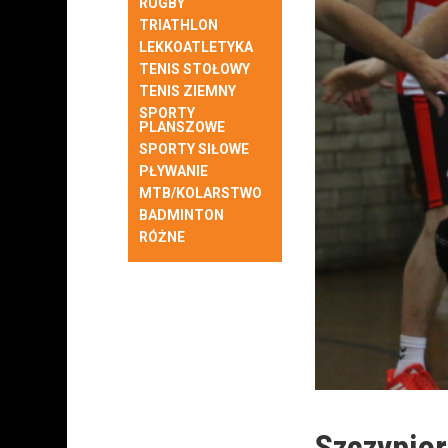
RUGBY
TRIATHLON
LEKKOATLETYKA
TENIS STOŁOWY
TENIS ZIEMNY
SPORTY
PLANSZOWE
SPORTY SIŁOWE
PŁYWANIE
MTB/KOLARSTWO
BADMINTON
RÓŻNE
Szczypior