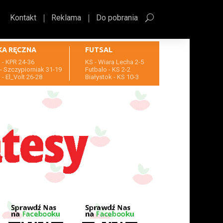
Kontakt
Reklama
Do pobrania
KA RĘCZNA
FUTSAL
- KPR 24-36
KS - Wiara Lecha 2-5
- Szczypiorniak 31-19
Futbalo - KS 2-2
- El_Volt 26-28
Białystok - KS 10-3