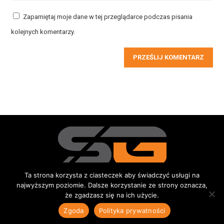
Zapamiętaj moje dane w tej przeglądarce podczas pisania
kolejnych komentarzy.
PRZEŚLIJ KOMENTARZ
Ta strona korzysta z ciasteczek aby świadczyć usługi na
najwyższym poziomie. Dalsze korzystanie ze strony oznacza,
Redakcja
Kontakt
Reklama
Do pobrania
że zgadzasz się na ich użycie.
© 2015-2026 Sportowe Gniezno
|
Wszystkie prawa zastrzeżone |
Zgoda
Polityka prywatności
Polityka prywatności