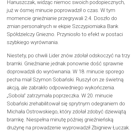
Hanuszczak, widząc niemoc swoich podopiecznych,
już w ósmej minucie poprowadził o czas. W tym
momencie gnieźnianie przegrywali 2:4. Doszło do
zmian personalnych w ekipie Szczypiorniaka Bank
Spółdzielczy Gniezno. Przyniosło to efekt w postaci
szybkiego wyrównania.
Niestety, po chwili Lider znów zdołał odskoczyć na trzy
bramki. Gnieźnianie jednak ponownie dość sprawnie
doprowadzili do wyrównania. W 18. minucie sporego
pecha miał Szymon Sobański. Ruszył on ze świetną
akcją, ale zabrakło odpowiedniego wykończenia.
„Sobola” zatrzymała poprzeczka. W 20. minucie
Sobański zrehabilitował się sprytnym odegraniem do
Michała Ostrowskiego, który zdołał zdobyć dziewiątą
bramkę. Niespełna minutę później gnieźnieńską
drużynę na prowadzenie wyprowadził Zbigniew Łuczak.