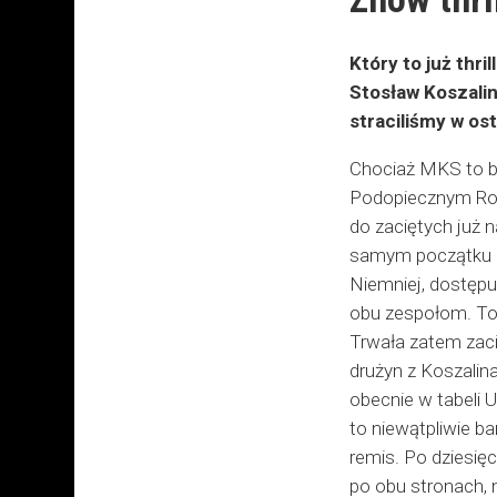
Który to już thr
Stosław Koszali
straciliśmy w os
Chociaż MKS to ben
Podopiecznym Robe
do zaciętych już n
samym początku ry
Niemniej, dostępu 
obu zespołom. To 
Trwała zatem zaci
drużyn z Koszalin
obecnie w tabeli 
to niewątpliwie b
remis. Po dziesięc
po obu stronach, n