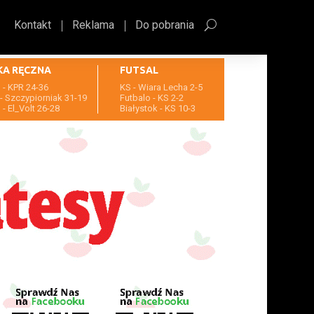
Kontakt
Reklama
Do pobrania
KA RĘCZNA
FUTSAL
- KPR 24-36
KS - Wiara Lecha 2-5
- Szczypiorniak 31-19
Futbalo - KS 2-2
- El_Volt 26-28
Białystok - KS 10-3