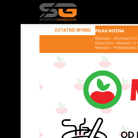
OSTATNIE WYNIKI
PIŁKA NOŻNA
Mieszko - Chodzież 3-0
Gołuchów - Mieszko 0-
Mieszko - Pobiedziska 