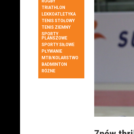
RUGBY
TRIATHLON
LEKKOATLETYKA
TENIS STOŁOWY
TENIS ZIEMNY
SPORTY
PLANSZOWE
SPORTY SIŁOWE
PŁYWANIE
MTB/KOLARSTWO
BADMINTON
RÓŻNE
Znów thri