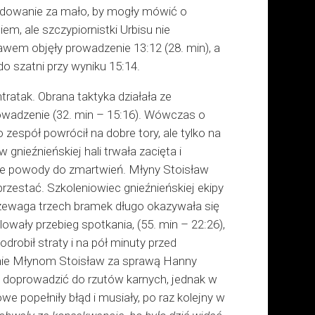
cydowanie za mało, by mogły mówić o
m, ale szczypiornistki Urbisu nie
ebawem objęły prowadzenie 13:12 (28. min), a
do szatni przy wyniku 15:14.
ratak. Obrana taktyka działała ze
wadzenie (32. min – 15:16). Wówczas o
 zespół powrócił na dobre tory, ale tylko na
gnieźnieńskiej hali trwała zacięta i
ne powody do zmartwień. Młyny Stoisław
rzestać. Szkoleniowiec gnieźnieńskiej ekipy
przewaga trzech bramek długo okazywała się
wały przebieg spotkania, (55. min – 22:26),
drobił straty i na pół minuty przed
znie Młynom Stoisław za sprawą Hanny
ze doprowadzić do rzutów karnych, jednak w
e popełniły błąd i musiały, po raz kolejny w