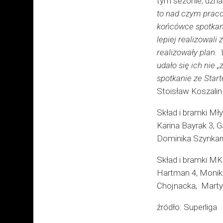
tym sezonie, uzna
to nad czym praco
końcówce spotkani
lepiej realizowali
realizowały plan. 
udało się ich nie 
spotkanie ze Start
Stoisław Koszalin
Skład i bramki Mł
Karina Bayrak 3, 
Dominika Szynkaru
Skład i bramki M
Hartman 4, Monika
Chojnacka, Martyn
źródło: Superliga