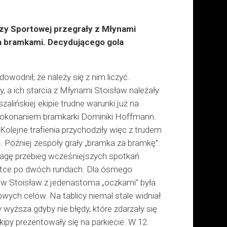
rzy Sportowej przegrały z Młynami
a bramkami. Decydującego gola
wodnił, że należy się z nim liczyć.
a ich starcia z Młynami Stoisław należały
alińskiej ekipie trudne warunki już na
z pokonaniem bramkarki Dominiki Hoffmann.
 Kolejne trafienia przychodziły więc z trudem
 Później zespoły grały „bramka za bramkę”.
uwagę przebieg wcześniejszych spotkań
zóstce po dwóch rundach. Dla ósmego
nów Stoisław z jedenastoma „oczkami” była
wych celów. Na tablicy niemal stale widniał
 wyższa gdyby nie błędy, które zdarzały się
ekipy prezentowały się na parkiecie. W 12.