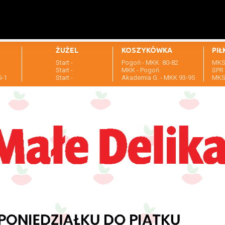
ŻUŻEL
KOSZYKÓWKA
PIŁ
Start -
Pogoń - MKK 80-82
MKS 
1
Start -
MKK - Pogoń
SPR 
5-1
Start -
Akademia G. - MKK 93-95
MKS 