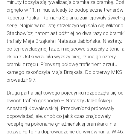
minuty toczyła się rywalizacja bramka za bramkę. Coś
drgnęło w 11. minucie, kiedy to podopieczne trenerów
Roberta Popka i Romana Solarka zainicjowały świetną
serię. Najpierw na listę strzelczyń wpisała się Wiktoria
Stachowicz, natomiast później po dwa razy do bramki
trafiały Maja Brząkała i Natasza Jabłońska. Niestety,
po tej rewelacyjnej fazie, miejscowe spuściły z tonu, a
ekipa z Ustki wrzuciła wyższy bieg, rzucając cztery
bramki z rzędu. Pierwszą połowę trafieniem z rzutu
karnego zakończyła Maja Brząkała. Do przerwy MKS
prowadził 9:7.
Druga partia piątkowego pojedynku rozpoczęła się od
dwóch trafień gospodyń – Nataszy Jabłońskiej i
Anastazji Kowalewskiej. Przeciwniczki próbowały
odpowiadać, ale, choć co jakiś czas znajdowały
receptę na pokonanie gnieźnieńskiej bramkarki, nie
pozwoliło to na doprowadzenie do wyrównania. W 46.