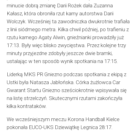
minucie dobrą zmianę Darii Rożek dała Zuzanna
Kałasz, która obroniła rzut karny autorstwa Darii
Wolczyk. Wcześniej ta zawodniczka dwukrotnie trafiała
z linii siódmego metra. Kilka chwil później, po trafieniu z
rzutu karnego Agaty Alwin, gnieźnianki prowadziły już
17:13. Były więc blisko zwycięstwa. Przez kolejne trzy
minuty przyjezdne zdobyły jeszcze dwie bramki,
ustalając w ten sposób wynik spotkania na 17:15.
Liderką MKS PR Gniezno podczas spotkania z ekipą z
Ustki była Natasza Jabłońska. Córka żużlowca Car
Gwarant Startu Gniezno sześciokrotnie wpisywała się
na listę strzelczyń. Skutecznymi rzutami zakończyła
kilka kontrataków.
We wcześniejszym meczu Korona Handball Kielce
pokonała EUCO-UKS Dziewiątkę Legnica 28:17.