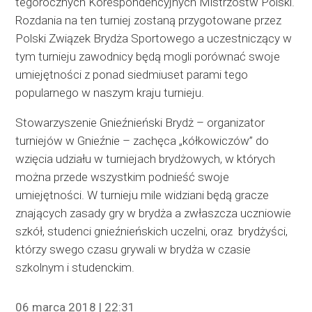
tegorocznych Korespondencyjnych Mistrzostw Polski.
Rozdania na ten turniej zostaną przygotowane przez
Polski Związek Brydża Sportowego a uczestniczący w
tym turnieju zawodnicy będą mogli porównać swoje
umiejętności z ponad siedmiuset parami tego
popularnego w naszym kraju turnieju.
Stowarzyszenie Gnieźnieński Brydż – organizator
turniejów w Gnieźnie – zachęca „kółkowiczów” do
wzięcia udziału w turniejach brydżowych, w których
można przede wszystkim podnieść swoje
umiejętności. W turnieju mile widziani będą gracze
znających zasady gry w brydża a zwłaszcza uczniowie
szkół, studenci gnieźnieńskich uczelni, oraz brydżyści,
którzy swego czasu grywali w brydża w czasie
szkolnym i studenckim.
06 marca 2018 | 22:31