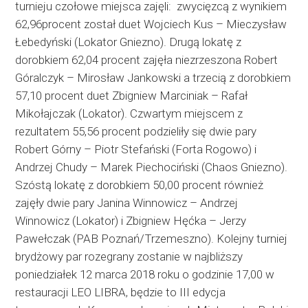
turnieju czołowe miejsca zajęli: zwycięzcą z wynikiem
62,96procent został duet Wojciech Kus – Mieczysław
Łebedyński (Lokator Gniezno). Drugą lokatę z
dorobkiem 62,04 procent zajęła niezrzeszona Robert
Góralczyk – Mirosław Jankowski a trzecią z dorobkiem
57,10 procent duet Zbigniew Marciniak – Rafał
Mikołajczak (Lokator). Czwartym miejscem z
rezultatem 55,56 procent podzieliły się dwie pary
Robert Górny – Piotr Stefański (Forta Rogowo) i
Andrzej Chudy – Marek Piechociński (Chaos Gniezno).
Szóstą lokatę z dorobkiem 50,00 procent również
zajęły dwie pary Janina Winnowicz – Andrzej
Winnowicz (Lokator) i Zbigniew Hęćka – Jerzy
Pawełczak (PAB Poznań/Trzemeszno). Kolejny turniej
brydżowy par rozegrany zostanie w najbliższy
poniedziałek 12 marca 2018 roku o godzinie 17,00 w
restauracji LEO LIBRA, będzie to III edycja