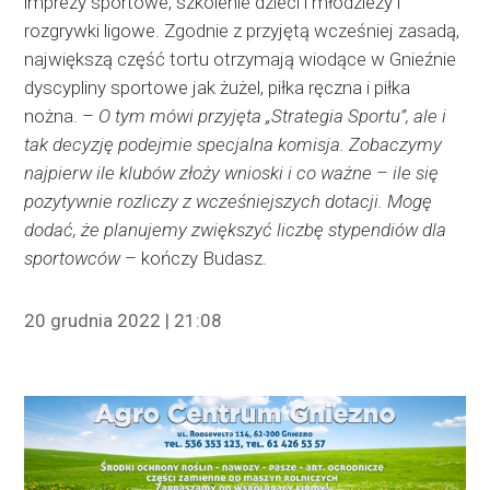
imprezy sportowe, szkolenie dzieci i młodzieży i
rozgrywki ligowe. Zgodnie z przyjętą wcześniej zasadą,
największą część tortu otrzymają wiodące w Gnieźnie
dyscypliny sportowe jak żużel, piłka ręczna i piłka
nożna. –
O tym mówi przyjęta „Strategia Sportu”, ale i
tak decyzję podejmie specjalna komisja. Zobaczymy
najpierw ile klubów złoży wnioski i co ważne – ile się
pozytywnie rozliczy z wcześniejszych dotacji. Mogę
dodać, że planujemy zwiększyć liczbę stypendiów
dla
sportowców
– kończy Budasz.
20 grudnia 2022 | 21:08