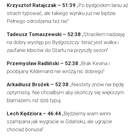
Krzysztof Ratajczak – 51:39
„Po bydgoskim laniu aż
strach typować, ale takiego wyniku już nie będzie.
Pełnego odrodzenia też nie”
Tadeusz Tomaszewski – 52:38
„Straciłem nadzieję
na dobry występ po Bydgoszczy. teraz jest walka i
zaufanie kibiców do Startu na przyszły sezon”
Przemysław Radliński – 52:38
„Brak Kevina i
poobijany Kildemand nie wróżą nic dobrego”
Arkadiusz Brożek – 52:38
„Niestety znów nie będę
optymistą. Nie chciałbym aby skończy się większym
blamażem, niż dziś typuj
Lech Kędziora – 46:44
„Będziemy wam winni
szampana jak wygracie w Gdańsku, ale ugrajcie
chociaż bonusa”