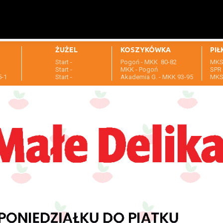
ŻUŻEL
KOSZYKÓWKA
PIŁ
Start -
Pogoń - MKK 80-82
MKS 
1
Start -
MKK - Pogoń
SPR 
5-1
Start -
Akademia G. - MKK 93-95
MKS 