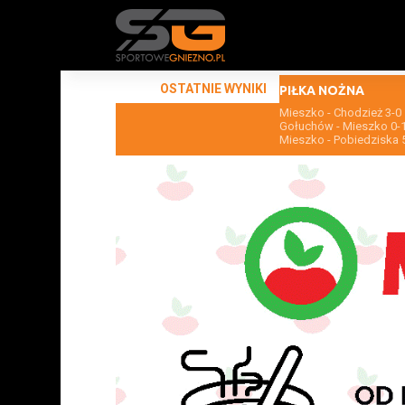
OSTATNIE WYNIKI
PIŁKA NOŻNA
Mieszko - Chodzież 3-0
Gołuchów - Mieszko 0-
Mieszko - Pobiedziska 