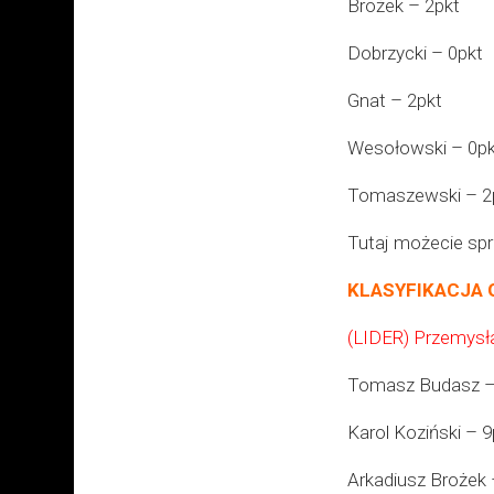
Brożek – 2pkt
Dobrzycki – 0pkt
Gnat – 2pkt
Wesołowski – 0pk
Tomaszewski – 2
Tutaj możecie sp
KLASYFIKACJA 
(LIDER) Przemysł
Tomasz Budasz –
Karol Koziński – 9
Arkadiusz Brożek 