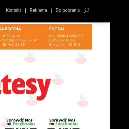
Kontakt
Reklama
Do pobrania
KA RĘCZNA
FUTSAL
- KPR 24-36
KS - Wiara Lecha 2-5
- Szczypiorniak 31-19
Futbalo - KS 2-2
- El_Volt 26-28
Białystok - KS 10-3