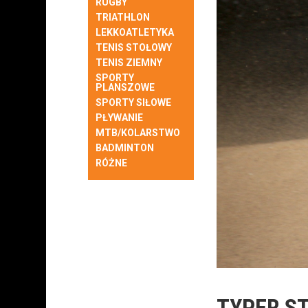
RUGBY
TRIATHLON
LEKKOATLETYKA
TENIS STOŁOWY
TENIS ZIEMNY
SPORTY
PLANSZOWE
SPORTY SIŁOWE
PŁYWANIE
MTB/KOLARSTWO
BADMINTON
RÓŻNE
TYPER STA