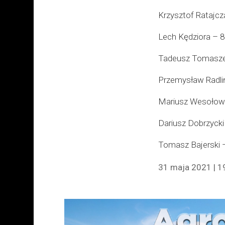
Krzysztof Ratajcz
Lech Kędziora – 8
Tadeusz Tomasze
Przemysław Radliń
Mariusz Wesołows
Dariusz Dobrzycki
Tomasz Bajerski 
31 maja 2021 | 1