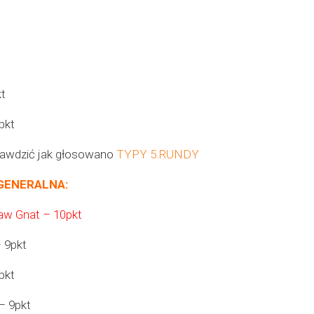
t
pkt
rawdzić jak głosowano
TYPY 5.RUNDY
GENERALNA:
aw Gnat – 10pkt
 9pkt
pkt
– 9pkt