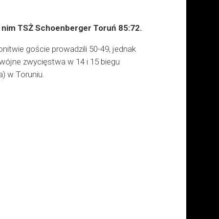
 w nim TSŻ Schoenberger Toruń 85:72.
itwie goście prowadzili 50-49, jednak
wójne zwycięstwa w 14 i 15 biegu
) w Toruniu.