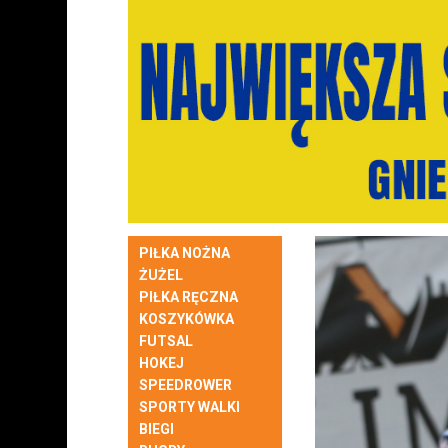
PIŁKA NOŻNA
ŻUŻEL
PIŁKA RĘCZNA
KOSZYKÓWKA
FUTSAL
HOKEJ
SPEEDROWER
SPORTY WALKI
BIEGI