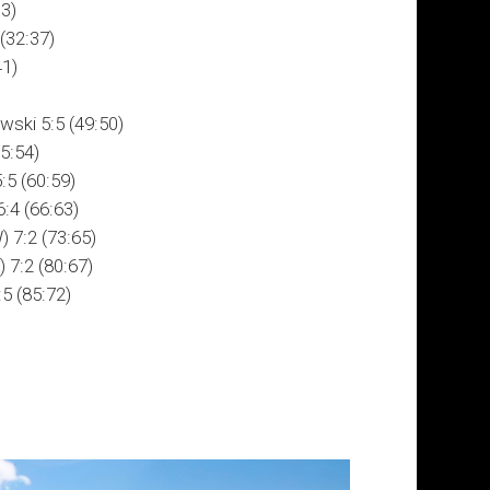
3)
(32:37)
41)
wski 5:5 (49:50)
5:54)
:5 (60:59)
:4 (66:63)
 7:2 (73:65)
 7:2 (80:67)
5 (85:72)