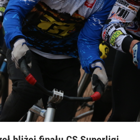
eł bliżej finału CS Superligi