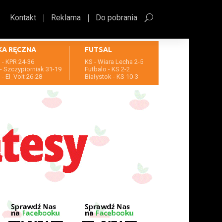
Kontakt
Reklama
Do pobrania
KA RĘCZNA
FUTSAL
- KPR 24-36
KS - Wiara Lecha 2-5
- Szczypiorniak 31-19
Futbalo - KS 2-2
- El_Volt 26-28
Białystok - KS 10-3