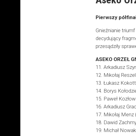
Pierwszy półfina
Gnieźnianie trium
decydujący fragm
przesądziły spraw
ASEKO ORZEŁ GN
11. Arkadiusz Szym
12. Mikołaj Reszele
13. Łukasz Kokott (
14. Borys Kołodzi
15. Paweł Kozłowsk
16. Arkadiusz Gracz
17. Mikołaj Menz (
18. Dawid Zachmyc
19. Michał Nowak 