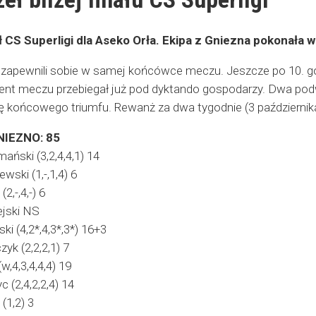
ł CS Superligi dla Aseko Orła. Ekipa z Gniezna pokonała
f zapewnili sobie w samej końcówce meczu. Jeszcze po 10. gon
ent meczu przebiegał już pod dyktando gospodarzy. Dwa pod
ę końcowego triumfu. Rewanż za dwa tygodnie (3 października
IEZNO: 85
ański (3,2,4,4,1) 14
wski (1,-,1,4) 6
2,-,4,-) 6
ejski NS
i (4,2*,4,3*,3*) 16+3
yk (2,2,2,1) 7
w,4,3,4,4,4) 19
 (2,4,2,2,4) 14
(1,2) 3