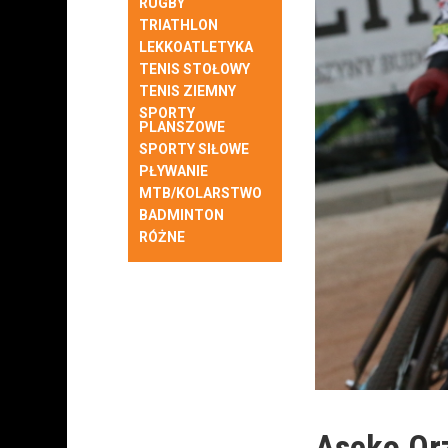
RUGBY
TRIATHLON
LEKKOATLETYKA
TENIS STOŁOWY
TENIS ZIEMNY
SPORTY
PLANSZOWE
SPORTY SIŁOWE
PŁYWANIE
MTB/KOLARSTWO
BADMINTON
RÓŻNE
Aseko Orz