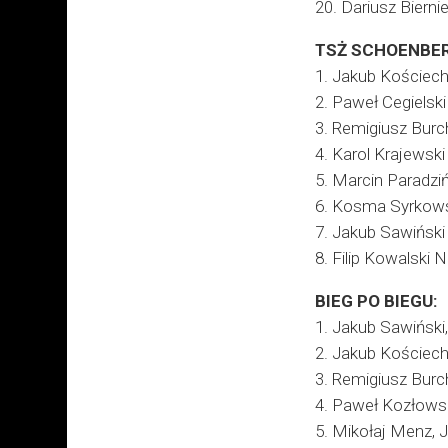
20. Dariusz Biern
TSŻ SCHOENBER
1. Jakub Kościecha
2. Paweł Cegielski 
3. Remigiusz Burch
4. Karol Krajewski 
5. Marcin Paradzińs
6. Kosma Syrkowsk
7. Jakub Sawiński 
8. Filip Kowalski 
BIEG PO BIEGU:
1. Jakub Sawiński
2. Jakub Kościecha
3. Remigiusz Burc
4. Paweł Kozłowsk
5. Mikołaj Menz, 