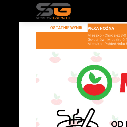
OSTATNIE WYNIKI
PIŁKA NOŻNA
Mieszko - Chodzież 3-0
Gołuchów - Mieszko 0-
Mieszko - Pobiedziska 