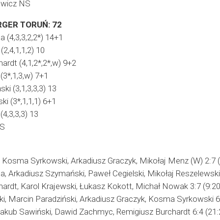
iewicz NS
GER TORUŃ: 72
 (4,3,3,2,2*) 14+1
(2,4,1,1,2) 10
ardt (4,1,2*,2*,w) 9+2
(3*,1,3,w) 7+1
ki (3,1,3,3,3) 13
i (3*,1,1,1) 6+1
(4,3,3,3) 13
NS
, Kosma Syrkowski, Arkadiusz Graczyk, Mikołaj Menz (W) 2:7 (
, Arkadiusz Szymański, Paweł Cegielski, Mikołaj Reszelewski 
hardt, Karol Krajewski, Łukasz Kokott, Michał Nowak 3:7 (9:20
i, Marcin Paradziński, Arkadiusz Graczyk, Kosma Syrkowski 6:
Jakub Sawiński, Dawid Zachmyc, Remigiusz Burchardt 6:4 (21: