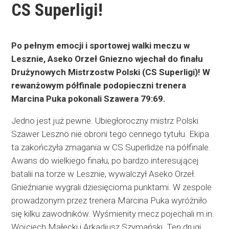
CS Superligi!
Po pełnym emocji i sportowej walki meczu w
Lesznie, Aseko Orzeł Gniezno wjechał do finału
Drużynowych Mistrzostw Polski (CS Superligi)! W
rewanżowym półfinale podopieczni trenera
Marcina Puka pokonali Szawera 79:69.
Jedno jest już pewne. Ubiegłoroczny mistrz Polski
Szawer Leszno nie obroni tego cennego tytułu. Ekipa
ta zakończyła zmagania w CS Superlidze na półfinale.
Awans do wielkiego finału, po bardzo interesującej
batalii na torze w Lesznie, wywalczył Aseko Orzeł.
Gnieźnianie wygrali dziesięcioma punktami. W zespole
prowadzonym przez trenera Marcina Puka wyróżniło
się kilku zawodników. Wyśmienity mecz pojechali m.in.
Wojciech Małecki i Arkadiusz Szymański. Ten drugi