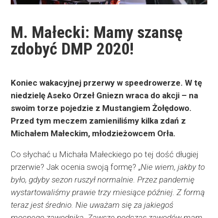
M. Małecki: Mamy szansę
zdobyć DMP 2020!
Koniec wakacyjnej przerwy w speedrowerze. W tę
niedzielę Aseko Orzeł Gniezn wraca do akcji – na
swoim torze pojedzie z Mustangiem Żołędowo.
Przed tym meczem zamieniliśmy kilka zdań z
Michałem Małeckim, młodzieżowcem Orła.
Co słychać u Michała Małeckiego po tej dość długiej
przerwie? Jak ocenia swoją formę? „
Nie wiem, jakby to
było, gdyby sezon ruszył normalnie. Przez pandemię
wystartowaliśmy prawie trzy miesiące później. Z formą
teraz jest średnio. Nie uważam się za jakiegoś
mocnego zawodnika. Zawsze podczas zawodów mam