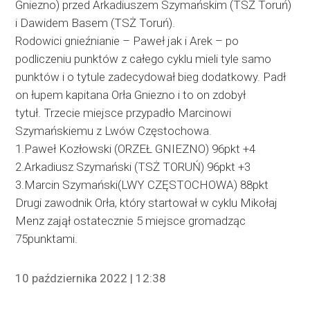
Gniezno) przed Arkadiuszem Szymańskim (TSŻ Toruń)
i Dawidem Basem (TSŻ Toruń).
Rodowici gnieźnianie – Paweł jak i Arek – po
podliczeniu punktów z całego cyklu mieli tyle samo
punktów i o tytule zadecydował bieg dodatkowy. Padł
on łupem kapitana Orła Gniezno i to on zdobył
tytuł. Trzecie miejsce przypadło Marcinowi
Szymańskiemu z Lwów Częstochowa.
1.Paweł Kozłowski (ORZEŁ GNIEZNO) 96pkt +4
2.Arkadiusz Szymański (TSŻ TORUŃ) 96pkt +3
3.Marcin Szymański(LWY CZĘSTOCHOWA) 88pkt
Drugi zawodnik Orła, który startował w cyklu Mikołaj
Menz zajął ostatecznie 5 miejsce gromadząc
75punktami.
10 października 2022 | 12:38