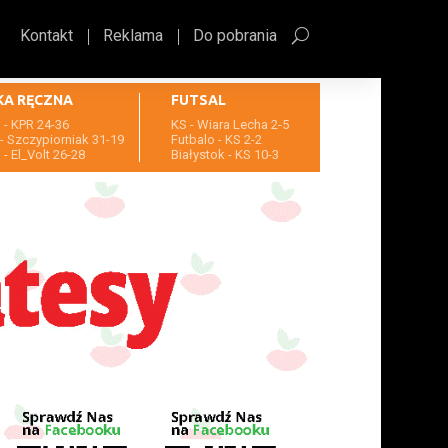
Kontakt
Reklama
Do pobrania
KA RĘCZNA
FUTSAL
- KPR 24-36
KS - Wiara Lecha 2-5
- Szczypiorniak 31-19
Futbalo - KS 2-2
- El_Volt 26-28
Białystok - KS 10-3