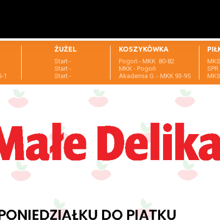
ŻUŻEL
KOSZYKÓWKA
PIŁ
Start -
Pogoń - MKK 80-82
MKS 
1
Start -
MKK - Pogoń
SPR 
5-1
Start -
Akademia G. - MKK 93-95
MKS 