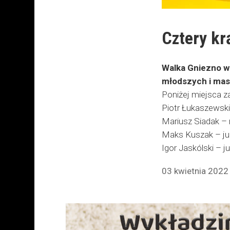
Cztery kr
Walka Gniezno w
młodszych i ma
Poniżej miejsca z
Piotr Łukaszewski
Mariusz Siadak
– 
Maks Kuszak
– ju
Igor Jaskólski – j
03 kwietnia 2022 