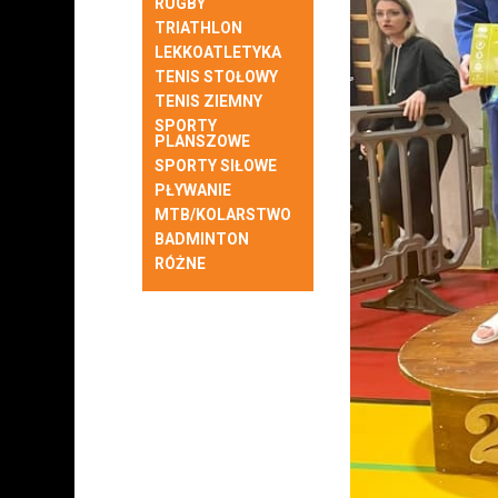
RUGBY
TRIATHLON
LEKKOATLETYKA
TENIS STOŁOWY
TENIS ZIEMNY
SPORTY
PLANSZOWE
SPORTY SIŁOWE
PŁYWANIE
MTB/KOLARSTWO
BADMINTON
RÓŻNE