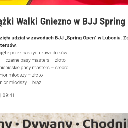
ążki Walki Gniezno w BJJ Spring
zięła udział w zawodach BJJ „Spring Open” w Luboniu. Z
stersów.
ajęte przez naszych zawodników:
 – czarne pasy masters – złoto
niebieskie pasy masters – srebro
nior młodszy – złoto
unior młodszy – brąz
| 09:41