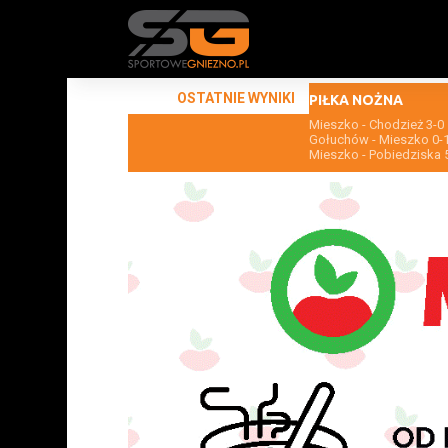
OSTATNIE WYNIKI
PIŁKA NOŻNA
Mieszko - Chodzież 3-0
Gołuchów - Mieszko 0-
Mieszko - Pobiedziska 