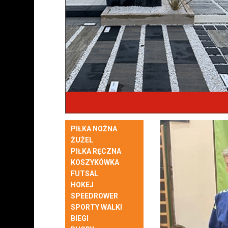
PIŁKA NOŻNA
ŻUŻEL
PIŁKA RĘCZNA
KOSZYKÓWKA
FUTSAL
HOKEJ
SPEEDROWER
SPORTY WALKI
BIEGI