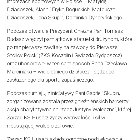
imprezach sportowych w Polsce – Matyldę
Dziadoszek, Alana i Eryka Boguckich, Mateusza
Dziadoszek, Jana Skupin, Dominika Dynaryńskiego.
Podczas otwarcia Prezydent Gniezna Pan Tomasz
Budasz wręczył pamiątkowe statuetki drużynom, które
po raz pierwszy zawitały na zawody do Pierwszej
Stolicy Polski (ZKS Koszalin i Gwiazda Bydgoszcz)
oraz uhonorował w ten sam sposób Pana Czesława
Marciniaka – wieloletniego działacza i sędziego
zasłużonego dla sportu zapaśniczego.
Podczas turnieju, z inicjatywy Pani Gabrieli Skupin,
zorganizowana została przez gnieźnieńskich harcerzy
akcja charytatywna na rzecz Justyny Walecznej, której
Zarząd KS Husarz życzy wytrwałości i sił w
nieustającej walce o zdrowie.
Zarząd KS Husarz składa ogromne podziękowania