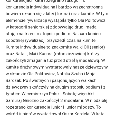
konkurencjach kata rozegrano fukugo. To
konkurencja indywidualna i bardzo wszechstronna
bowiem składa się z kitei (forma) oraz kumite. W tym
elemencie rywalizacji wystąpiła tylko Ola Politowicz
w kategorii seniorskiej zdobywając drugi medal
stając na trzecim stopniu podium. Na sam koniec
sobotniej rywalizacji przyszedł czas na kumite.
Kumite indywidualne to znakomite walki Oli (senior)
oraz Natalii, Mai i Kacpra (młodzieżowiec) którzy
zakończyli zmagania tuż przed strefą medalową. W
kumite drużynowym wystartowały nasze dziewczyny
w składzie Ola Politowicz, Natalia Szuba i Maja
Barczak. Po świetnych i pasjonujących walkach
dziewczyny skończyły na drugim stopniu podium i z
tytułem Wicemistrzyń Polski! Sobotę więc Akt
Samuraj Gniezno zakończył 3 medalami. W niedzielę
rozegrano konkurencje junior i junior młodszy. To
wśród juniorów wystartował Oskar Kordela. W kata