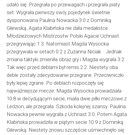
udało się. Przegrała po przewagach i przegrała piaty
set. Wygrała pierwszy swój pojedynek świetnie
dysponowana Paulina Nowacka 3:0 z Dominiką
Gilewską. Agata Klabińska nie dała medalistce
Młodzieżowych Mistrzostw Polski Agacie Uchnast
przegrywając 1:3. Natomiast Magda Wysocka
przegrywala w setach 0:2 z Zuzanna Niciak . Jednak
zmiana taktyki zmieniła obraz gry i Magda wygrała 3:2.
Tak więc przed deblami był remis 2:2. Niestety oba
deble zostały zdecydowanie przegrane. Przeciwniczki
były lepiej zgrane. Po deblach rozpoczęły się
najważniejsze mecze. Magda Wysocka prowadziała
10:8 w decydującym secie, miała dwie piłki meczowe z
Ledzion, ale przegrała. Szkoda kolejnej szansy. Paulina
Nowacka pewnie wygrała z Uchnast 3:0. Potem Agata
Klabińska prowadziła w piątym secie 10:9 z Dominiką
Gilewską. Niestety znowu szczęście uśmiechnęło się