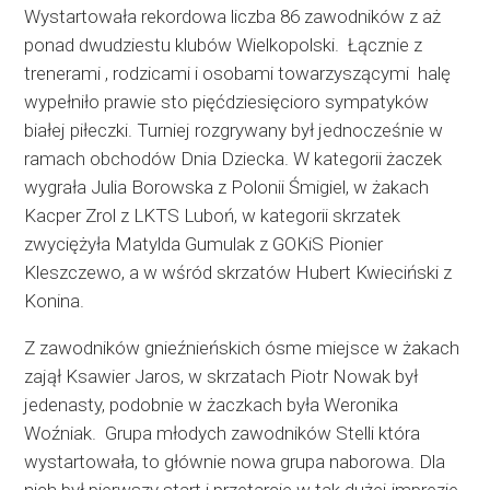
Wystartowała rekordowa liczba 86 zawodników z aż
ponad dwudziestu klubów Wielkopolski.
Łącznie z
trenerami , rodzicami i osobami towarzyszącymi
halę
wypełniło prawie sto pięćdziesięcioro sympatyków
białej piłeczki. Turniej rozgrywany był jednocześnie w
ramach obchodów Dnia Dziecka. W kategorii żaczek
wygrała Julia Borowska z Polonii Śmigiel, w żakach
Kacper Zrol z LKTS Luboń, w kategorii skrzatek
zwyciężyła Matylda Gumulak z GOKiS Pionier
Kleszczewo, a w wśród skrzatów Hubert Kwieciński z
Konina.
Z zawodników gnieźnieńskich ósme miejsce w żakach
zajął
Ksawier Jaros, w skrzatach Piotr Nowak był
jedenasty, podobnie w żaczkach była Weronika
Woźniak.
Grupa młodych zawodników Stelli która
wystartowała, to głównie nowa grupa naborowa. Dla
nich był pierwszy start i przetarcie w tak dużej imprezie.