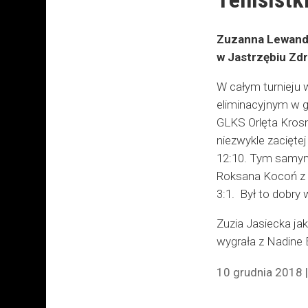
Zuzanna Lewandow
w Jastrzębiu Zdró
W całym turnieju 
eliminacyjnym w g
GLKS Orlęta Kros
niezwykle zacięt
12:10. Tym samym u
Roksana Kocoń z 
3:1.
Był to dobry 
Zuzia Jasiecka ja
wygrała z Nadine 
10 grudnia 2018 