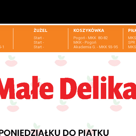
ŻUŻEL
KOSZYKÓWKA
PIŁ
Start -
Pogoń - MKK 80-82
MKS 
1
Start -
MKK - Pogoń
SPR 
5-1
Start -
Akademia G. - MKK 93-95
MKS 