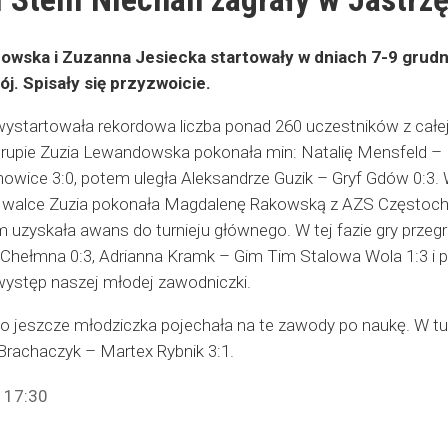
ska i Zuzanna Jesiecka startowały w dniach 7-9 grudnia
j. Spisały się przyzwoicie.
wystartowała rekordowa liczba ponad 260 uczestników z całej
rupie Zuzia Lewandowska pokonała min: Natalię Mensfeld – 
nowice 3:0, potem uległa Aleksandrze Guzik – Gryf Gdów 0:
ej walce Zuzia pokonała Magdalenę Rakowską z AZS Częstoch
zyskała awans do turnieju głównego. W tej fazie gry przegrała
Chełmna 0:3, Adrianna Kramk – Gim Tim Stalowa Wola 1:3 i 
występ naszej młodej zawodniczki.
ko jeszcze młodziczka pojechała na te zawody po naukę. W tu
Brachaczyk – Martex Rybnik 3:1.
| 17:30