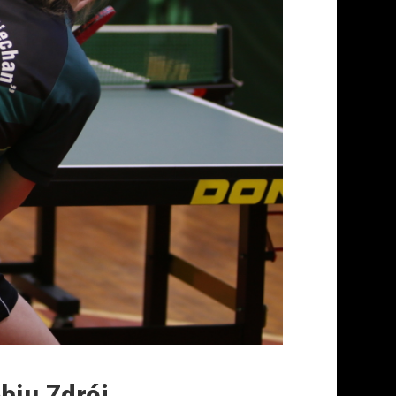
ębiu Zdrój