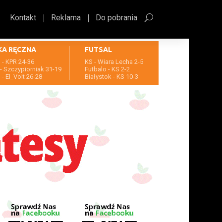
Kontakt
Reklama
Do pobrania
KA RĘCZNA
FUTSAL
- KPR 24-36
KS - Wiara Lecha 2-5
- Szczypiorniak 31-19
Futbalo - KS 2-2
- El_Volt 26-28
Białystok - KS 10-3