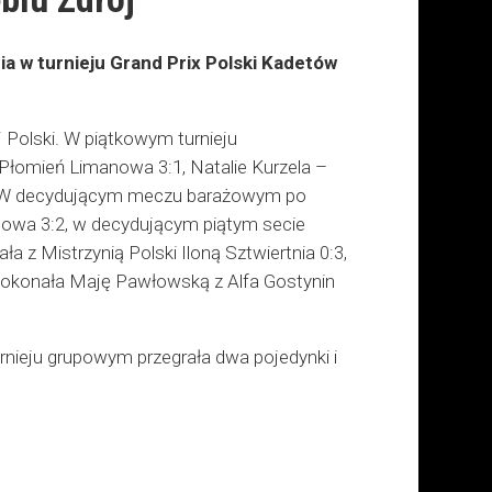
 w turnieju Grand Prix Polski Kadetów
 Polski. W piątkowym turnieju
Płomień Limanowa 3:1, Natalie Kurzela –
3. W decydującym meczu barażowym po
owa 3:2, w decydującym piątym secie
 z Mistrzynią Polski Iloną Sztwiertnia 0:3,
pokonała Maję Pawłowską z Alfa Gostynin
rnieju grupowym przegrała dwa pojedynki i