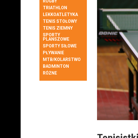
RUGBY
TRIATHLON
LEKKOATLETYKA
TENIS STOŁOWY
TENIS ZIEMNY
SPORTY
PLANSZOWE
SPORTY SIŁOWE
PŁYWANIE
MTB/KOLARSTWO
BADMINTON
RÓŻNE
Tenisistk