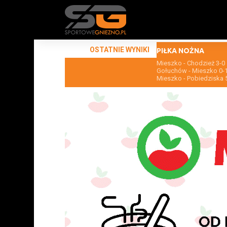
OSTATNIE WYNIKI
PIŁKA NOŻNA
Mieszko - Chodzież 3-0
Gołuchów - Mieszko 0-
Mieszko - Pobiedziska 