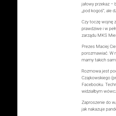
jałowy przekaz – b
„pod kogoś”, ale 
Czy toczę wojnę z
prawdziwe i w peł
zarządu MKS Mies
Prezes Maciej Cie
porozmawiać. W mo
mamy takich samy
Rozmowa jest pod
Czajkowskiego (pr
Facebooku. Techni
widziałbym wówcz
Zaproszenie do w/
jak nakazuje pand