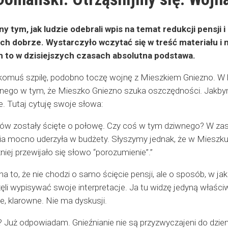
 tym, jak ludzie odebrali wpis na temat redukcji pensji
ich dobrze. Wystarczyło wczytać się w treść materiału i
 to w dzisiejszych czasach absolutna podstawa.
omuś szpilę, podobno toczę wojnę z Mieszkiem Gniezno. W
wnego w tym, że Mieszko Gniezno szuka oszczędności. Jakbym 
. Tutaj cytuję swoje słowa:
ów zostały ścięte o połowę. Czy coś w tym dziwnego? W zasad
a mocno uderzyła w budżety. Słyszymy jednak, że w Mieszku p
iej przewijało się słowo “porozumienie”.”
a to, że nie chodzi o samo ścięcie pensji, ale o sposób, w jaki
częli wypisywać swoje interpretacje. Ja tu widzę jedyną właś
te, klarowne. Nie ma dyskusji.
? Już odpowiadam. Gnieźnianie nie są przyzwyczajeni do dzien