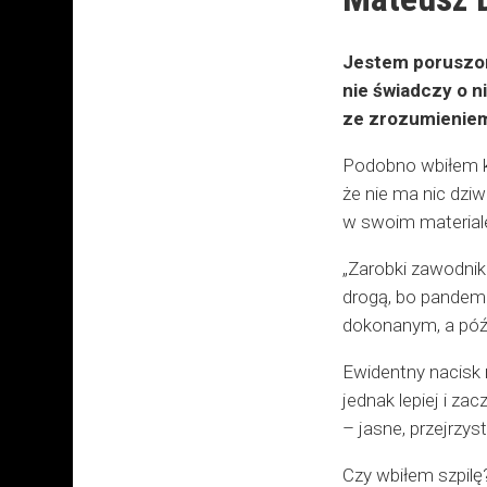
Jestem poruszony
nie świadczy o n
ze zrozumieniem
Podobno wbiłem k
że nie ma nic dzi
w swoim materiale
„Zarobki zawodnik
drogą, bo pandemi
dokonanym, a późn
Ewidentny nacisk n
jednak lepiej i za
– jasne, przejrzys
Czy wbiłem szpilę