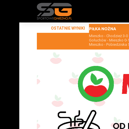
OSTATNIE WYNIKI
PIŁKA NOŻNA
Mieszko - Chodzież 3-0
Gołuchów - Mieszko 0-
Mieszko - Pobiedziska 