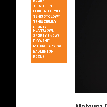
RUGBY
TRIATHLON
LEKKOATLETYKA
TENIS STOŁOWY
TENIS ZIEMNY
SPORTY
PLANSZOWE
SPORTY SIŁOWE
PŁYWANIE
MTB/KOLARSTWO
BADMINTON
RÓŻNE
Mateusz D