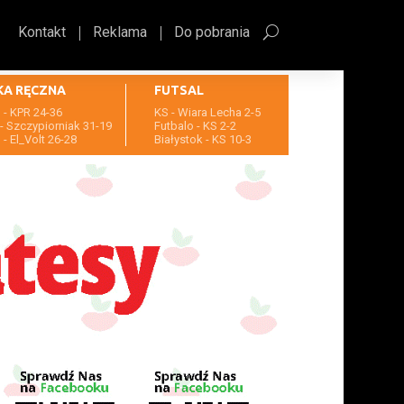
Kontakt
Reklama
Do pobrania
KA RĘCZNA
FUTSAL
- KPR 24-36
KS - Wiara Lecha 2-5
- Szczypiorniak 31-19
Futbalo - KS 2-2
- El_Volt 26-28
Białystok - KS 10-3