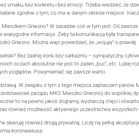
ez smaku, bez konkretu i bez emocji. Trzeba wiedzieć, że dzie
działanie zgodnie z tym, co ma w danym okresie miejsce. Inacz
 Mieszkiem Gniezno? W zasadzie coś w tym jest. Od zawsze wa
ni wiarygodne informacje. Żeby ta komunikacja była transparen
zko Gniezno. Można więc powiedzieć, że „wojuję” o prawdę.
sielski? Bez żadnej ironii, bez sarkazmu – sympatyczny człowi
ich oczach absolutnie nie jest to żaden „buc”, etc. Lubię r
ch poglądów. Powymieniać się zawsze warto.
stawą. W związku z tym z tego miejsca zapraszam panów Ma
zedstawicieli zarządu MKS Mieszko Gniezno) do wspólnej dysk
cznie to na pewno jakoś dogramy, wystarczą chęci i otwarto
as również możliwość aktywnego uczestnictwa wszystkich C
w skieruję również drogą prywatną. Liczę na pełną akceptację
emia koronawirusa.