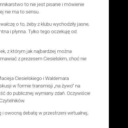
nnikarstwo to nie jest pisanie i mówienie
ej nie ma to sensu.
lczę o to, żeby z klubu wychodziły jasne,
tna i płynna. Tylko tego oczekuję od
ek, z którym jak najbardziej można
ozmawiać z prezesem Ciesielskim, choć nie
cieja Ciesielskiego i Waldemara
usji w formie transmisji „na żywo” na
ść do publicznej wymiany zdań. Oczywiście
zytelników.
 i owocną debatę w przestrzeni wirtualnej,