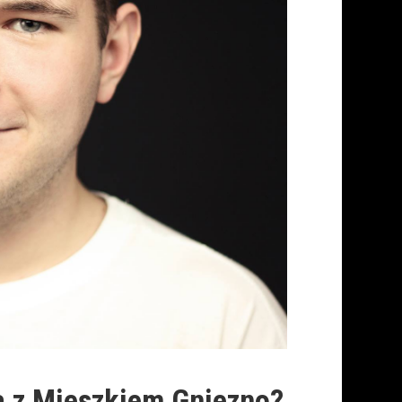
a z Mieszkiem Gniezno?