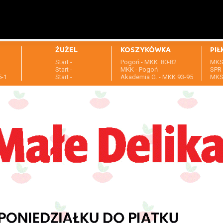
ŻUŻEL
KOSZYKÓWKA
PIŁ
Start -
Pogoń - MKK 80-82
MKS 
1
Start -
MKK - Pogoń
SPR 
5-1
Start -
Akademia G. - MKK 93-95
MKS 