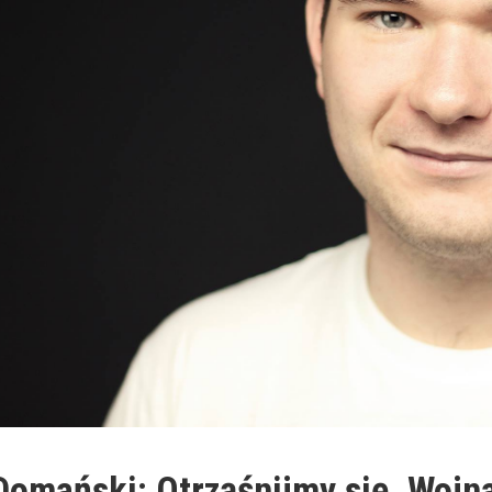
omański: Otrząśnijmy się. Wojn