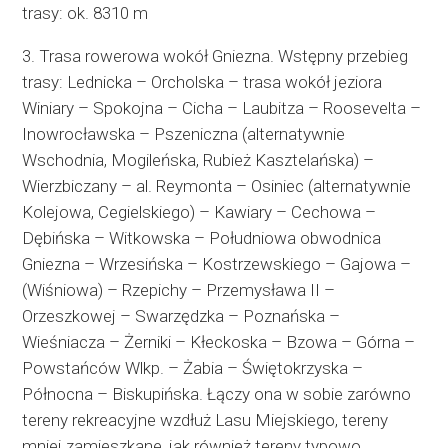
trasy: ok. 8310 m
3. Trasa rowerowa wokół Gniezna. Wstępny przebieg
trasy: Lednicka – Orcholska – trasa wokół jeziora
Winiary – Spokojna – Cicha – Laubitza – Roosevelta –
Inowrocławska – Pszeniczna (alternatywnie
Wschodnia, Mogileńska, Rubież Kasztelańska) –
Wierzbiczany – al. Reymonta – Osiniec (alternatywnie
Kolejowa, Cegielskiego) – Kawiary – Cechowa –
Dębińska – Witkowska – Południowa obwodnica
Gniezna – Wrzesińska – Kostrzewskiego – Gajowa –
(Wiśniowa) – Rzepichy – Przemysława II –
Orzeszkowej – Swarzędzka – Poznańska –
Wieśniacza – Żerniki – Kłeckoska – Bzowa – Górna –
Powstańców Wlkp. – Żabia – Świętokrzyska –
Północna – Biskupińska. Łączy ona w sobie zarówno
tereny rekreacyjne wzdłuż Lasu Miejskiego, tereny
mniej zamieszkane, jak również tereny typowo