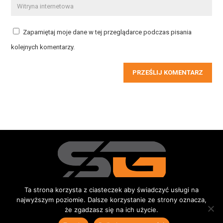
Zapamiętaj moje dane w tej przeglądarce podczas pisania
kolejnych komentarzy.
PRZEŚLIJ KOMENTARZ
Ta strona korzysta z ciasteczek aby świadczyć usługi na
najwyższym poziomie. Dalsze korzystanie ze strony oznacza,
Redakcja
Kontakt
Reklama
Do pobrania
że zgadzasz się na ich użycie.
© 2015-2026 Sportowe Gniezno
|
Wszystkie prawa zastrzeżone |