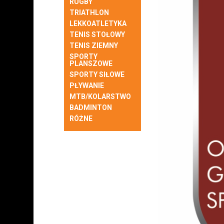
RUGBY
TRIATHLON
LEKKOATLETYKA
TENIS STOŁOWY
TENIS ZIEMNY
SPORTY
PLANSZOWE
SPORTY SIŁOWE
PŁYWANIE
MTB/KOLARSTWO
BADMINTON
RÓŻNE