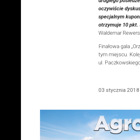
drugiego posiedze
oczywiście dyskus
specjalnym kuponi
otrzymuje 10 pkt.
Waldemar Rewers 
Finałowa gala „Orz
tym miejscu. Kolej
ul. Paczkowskiego
03 stycznia 2018 