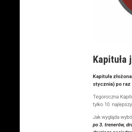
Kapituła 
Kapituła złożona
stycznia) po raz
Tegoroczna Kapituł
tylko 10. najlepsz
Jak wygląda wybór
po 3. trenerów, d