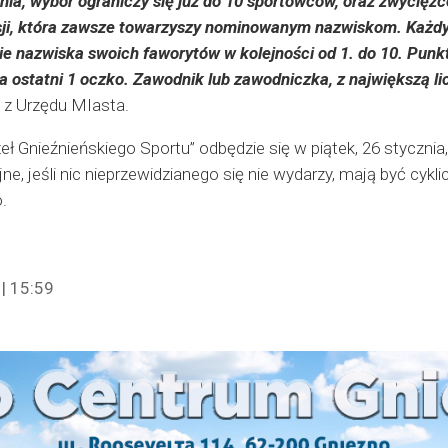
nia, wybór ograniczy się już do 10 sportowców, oraz zwycięzc
ji, która zawsze towarzyszy nominowanym nazwiskom. Każdy 
e nazwiska swoich faworytów w kolejności od 1. do 10. Punkta
 a ostatni 1 oczko. Zawodnik lub zawodniczka, z największą l
z Urzędu MIasta.
eł Gnieźnieńskiego Sportu” odbędzie się w piątek, 26 stycznia, 
ne, jeśli nic nieprzewidzianego się nie wydarzy, mają być cyk
.
| 15:59