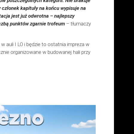
ów poszczególnych kategorii. Nie brakuje
członek kapituły na końcu wypisuje na
cja jest już odwrotna – najlepszy
iczbą punktów zgarnie trofeum
– tłumaczy
w auli I LO i będzie to ostatnia impreza w
licznie organizowane w budowanej hali przy