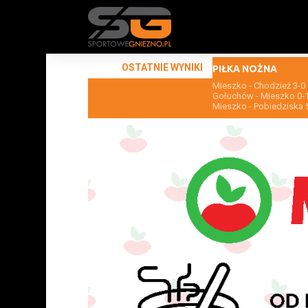
OSTATNIE WYNIKI
PIŁKA NOŻNA
Mieszko - Chodzież 3-0
Gołuchów - Mieszko 0-
Mieszko - Pobiedziska 