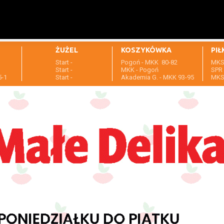
ŻUŻEL
KOSZYKÓWKA
PIŁ
Start -
Pogoń - MKK 80-82
MKS 
1
Start -
MKK - Pogoń
SPR 
5-1
Start -
Akademia G. - MKK 93-95
MKS 