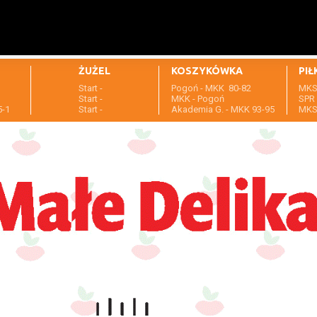
ŻUŻEL
KOSZYKÓWKA
PIŁ
Start -
Pogoń - MKK 80-82
MKS 
1
Start -
MKK - Pogoń
SPR 
5-1
Start -
Akademia G. - MKK 93-95
MKS 