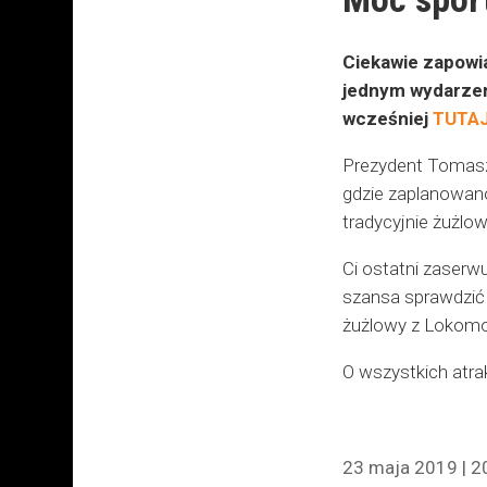
Ciekawie zapowia
jednym wydarzen
wcześniej
TUTA
Prezydent Tomasz 
gdzie zaplanowano 
tradycyjnie żużlo
Ci ostatni zaserw
szansa sprawdzić 
żużlowy z Lokomo
O wszystkich atra
23 maja 2019 | 2