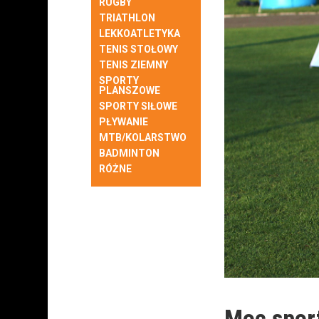
RUGBY
TRIATHLON
LEKKOATLETYKA
TENIS STOŁOWY
TENIS ZIEMNY
SPORTY
PLANSZOWE
SPORTY SIŁOWE
PŁYWANIE
MTB/KOLARSTWO
BADMINTON
RÓŻNE
Moc sport