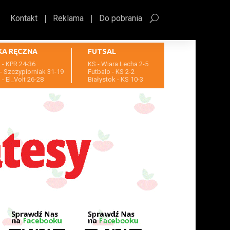
Kontakt
Reklama
Do pobrania
KA RĘCZNA
FUTSAL
- KPR 24-36
KS - Wiara Lecha 2-5
- Szczypiorniak 31-19
Futbalo - KS 2-2
- El_Volt 26-28
Białystok - KS 10-3