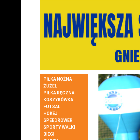
PIŁKA NOŻNA
ŻUŻEL
PIŁKA RĘCZNA
KOSZYKÓWKA
FUTSAL
HOKEJ
SPEEDROWER
SPORTY WALKI
BIEGI