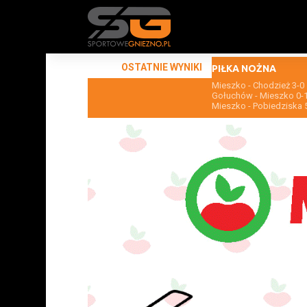
OSTATNIE WYNIKI
PIŁKA NOŻNA
Mieszko - Chodzież 3-0
Gołuchów - Mieszko 0-
Mieszko - Pobiedziska 