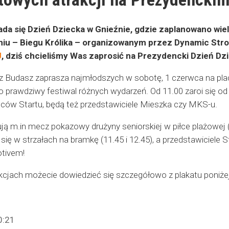
da się Dzień Dziecka w Gnieźnie, gdzie zaplanowano wie
iu – Biegu Królika – organizowanym przez Dynamic Stron
J
, dziś chcieliśmy Was zaprosić na Prezydencki Dzień Dz
Budasz zaprasza najmłodszych w sobotę, 1 czerwca na plac 
prawdziwy festiwal różnych wydarzeń. Od 11.00 zaroi się od at
wców Startu, będą też przedstawiciele Mieszka czy MKS-u.
ują m.in mecz pokazowy drużyny seniorskiej w piłce plażowej (
się w strzałach na bramkę (11.45 i 12.45), a przedstawiciele
tivem!
kcjach możecie dowiedzieć się szczegółowo z plakatu poniżej
0:21