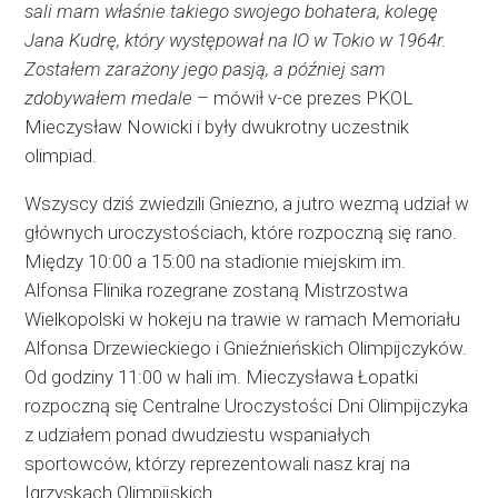
sali mam właśnie takiego swojego bohatera, kolegę
Jana Kudrę, który występował na IO w Tokio w 1964r.
Zostałem zarażony jego pasją, a później sam
zdobywałem medale
– mówił v-ce prezes PKOL
Mieczysław Nowicki i były dwukrotny uczestnik
olimpiad.
Wszyscy dziś zwiedzili Gniezno, a jutro wezmą udział w
głównych uroczystościach, które rozpoczną się rano.
Między 10:00 a 15:00 na stadionie miejskim im.
Alfonsa Flinika rozegrane zostaną Mistrzostwa
Wielkopolski w hokeju na trawie w ramach Memoriału
Alfonsa Drzewieckiego i Gnieźnieńskich Olimpijczyków.
Od godziny 11:00 w hali im. Mieczysława Łopatki
rozpoczną się Centralne Uroczystości Dni Olimpijczyka
z udziałem ponad dwudziestu wspaniałych
sportowców, którzy reprezentowali nasz kraj na
Igrzyskach Olimpijskich.