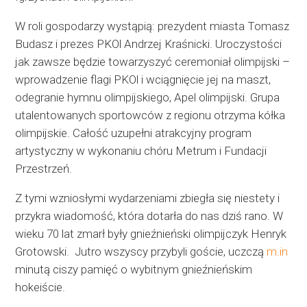
W roli gospodarzy wystąpią: prezydent miasta Tomasz
Budasz i prezes PKOl Andrzej Kraśnicki. Uroczystości
jak zawsze będzie towarzyszyć ceremoniał olimpijski –
wprowadzenie flagi PKOl i wciągnięcie jej na maszt,
odegranie hymnu olimpijskiego, Apel olimpijski. Grupa
utalentowanych sportowców z regionu otrzyma kółka
olimpijskie. Całość uzupełni atrakcyjny program
artystyczny w wykonaniu chóru Metrum i Fundacji
Przestrzeń.
Z tymi wzniosłymi wydarzeniami zbiegła się niestety i
przykra wiadomość, która dotarła do nas dziś rano. W
wieku 70 lat zmarł były gnieźnieński olimpijczyk Henryk
Grotowski. Jutro wszyscy przybyli goście, uczczą
m.in
minutą ciszy pamięć o wybitnym gnieźnieńskim
hokeiście.