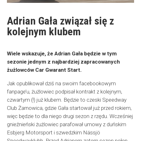
Adrian Gała związał się z
kolejnym klubem
Wiele wskazuje, że Adrian Gała będzie w tym
sezonie jednym z najbardziej zapracowanych
żużlowców Car Gwarant Start.
Jak opublikował dziś na swoim facebookowym
fanpage’u, żużlowiec podpisał kontrakt z kolejnym,
czwartym (!) już klubem. Będzie to czeski Speedway
Club Żarnowica, gdzie Gała startował już przed rokiem,
więc będzie to dla niego drugi sezon z rzędu. Wcześniej
gnieźnieński żużlowiec parafował umowy z duńskim
Esbjerg Motorsport i szwedzkim Nässjö
Speedwayklubb. Przed Adrianem zatem sezon pełen