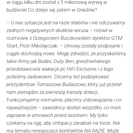
w ciągu kilku dni został z 3 milionową wyrwą w
budżecie! Co dzieje się zatem w Gnieźnie?
–
U nas sytuacja jest na razie stabilna i nie odczuwamy
żadnych negatywnych skutków wirusa
– mówił w
rozmowie z Grzegorzem Buczkowskim dyrektor GTM
Start, Piotr Mikołajczak. –
Umowy zostały podpisane i
ciągle dochodzą nowe. Mogę zdradzić, że pozyskaliśmy
takie firmy jak Budex, Duży Ben, gnieźnieńskiego
przedstawiciela wakacje.pl, HiFi Exclusive i z tego
jesteśmy zadowoleni. Chcemy też podziękować
prezydentowi Tomaszowi Budaszowi, który już przelał
nam pieniądze za pierwszą transzę dotacji.
Funkcjonujemy normalnie, płacimy zobowiązania i co
najważniejsze – zawodnicy dostali wszystko, co mieli
zapisane w umowach przed sezonem. My tylko
czekamy na ligę, aby chłopacy zarabiali na torze. Nie
ma tematu renegocjacji kontraktów NA RAZIE. Może