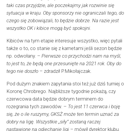
taki czas przyjdzie, ale poczekajmy jak rozwinie się
sytuacja w kraju. Oby sponsorzy nie ograniczali tego, do
czego się zobowiązali, to będzie dobrze. Na razie jest
wszystko OK i kibice mogą być spokojni
.
Kibiców na tym etapie interesuje wszystko, więc pytali
także o to, co stanie się z karnetami jeśli sezon będzie
np. odwołany. –
Pierwsze co przychodzi nam na myśl,
to jest to, że będą one przesunięte na 2021 rok. Oby do
tego nie doszło
– zdradził P.Mikołajczak.
Pod dużym znakiem zapytania stoi też już dziś turniej o
Koronę Chrobrego. Najbliższe tygodnie pokażą, czy
czerwcowa data będzie dobrym terminem do
rozegrania tych zawodów. –
To jest 11 czerwca i boję
się, że o ile ruszymy, GKSŻ może ten termin uznać za
dobry na ligę. Wszystkie „siły” zostaną raczej
nastawione na odjechanie ligi
– mówił dyrektor klubu.