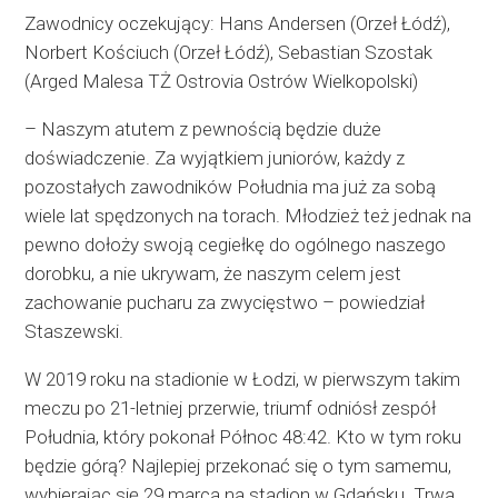
Zawodnicy oczekujący: Hans Andersen (Orzeł Łódź),
Norbert Kościuch (Orzeł Łódź), Sebastian Szostak
(Arged Malesa TŻ Ostrovia Ostrów Wielkopolski)
– Naszym atutem z pewnością będzie duże
doświadczenie. Za wyjątkiem juniorów, każdy z
pozostałych zawodników Południa ma już za sobą
wiele lat spędzonych na torach. Młodzież też jednak na
pewno dołoży swoją cegiełkę do ogólnego naszego
dorobku, a nie ukrywam, że naszym celem jest
zachowanie pucharu za zwycięstwo – powiedział
Staszewski.
W 2019 roku na stadionie w Łodzi, w pierwszym takim
meczu po 21-letniej przerwie, triumf odniósł zespół
Południa, który pokonał Północ 48:42. Kto w tym roku
będzie górą? Najlepiej przekonać się o tym samemu,
wybierając się 29 marca na stadion w Gdańsku. Trwa