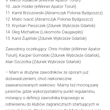
9. Wiktor Kułakow (eWinner Apator Toruń)
10. Jack Holder (eWinner Apator Toruń)
11. Kamil Brzozowski (Abramczyk Polonia Bydgoszcz)
12. Matic Ivacić (Abramczyk Polonia Bydgoszcz)
13. Krystian Pieszczek (Zdunek Wybrzeże Gdańsk)
14. Oleg Michaiłow (Lokomotiv Daugavpils)
15. Karol Żupiński (Zdunek Wybrzeże Gdańsk)
Zawodnicy oczekujący: Chris Holder (eWinner Apator
Toruń), Kacper Gomólski (Zdunek Wybrzeże Gdańsk),
Alan Szczotka (Zdunek Wybrzeże Gdańsk)
– Mam w drużynie zawodników ze sporym już
doświadczeniem, choć niekoniecznie
zaawansowanych wiekowo. Mamy też mocną parę
juniorów, gdzie wykorzystaliśmy punkt regulaminu,
mówiący o definicji zawodnika krajowego w
odniesieniu do klubów zagranicznych startujących w