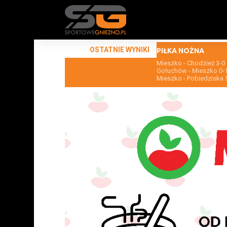
OSTATNIE WYNIKI
PIŁKA NOŻNA
Mieszko - Chodzież 3-0
Gołuchów - Mieszko 0-
Mieszko - Pobiedziska 