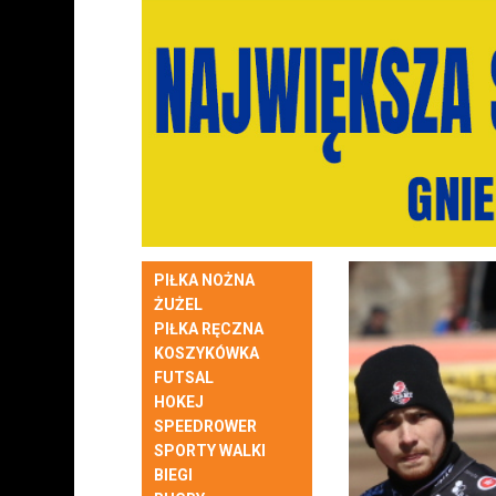
PIŁKA NOŻNA
ŻUŻEL
PIŁKA RĘCZNA
KOSZYKÓWKA
FUTSAL
HOKEJ
SPEEDROWER
SPORTY WALKI
BIEGI