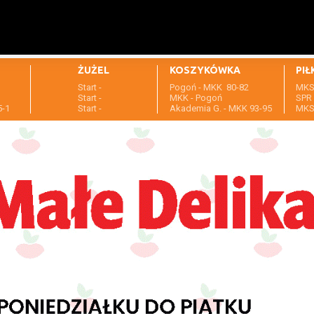
ŻUŻEL
KOSZYKÓWKA
PIŁ
Start -
Pogoń - MKK 80-82
MKS 
1
Start -
MKK - Pogoń
SPR 
5-1
Start -
Akademia G. - MKK 93-95
MKS 