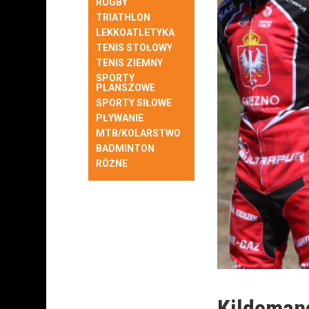
RUGBY
TRIATHLON
LEKKOATLETYKA
TENIS STOŁOWY
TENIS ZIEMNY
SPORTY
PLANSZOWE
SPORTY SIŁOWE
PŁYWANIE
MTB/KOLARSTWO
BADMINTON
RÓŻNE
Kildemand