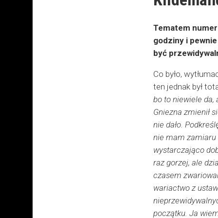
Tematem numer j
godziny i pewnie 
być przewidywaln
Co było, wytłumac
ten jednak był to
bo to niewiele da
Gniezna zmienił si
nie dało. Podkreśl
nie mam zamiaru t
wystarczająco dobrz
raz gorzej, ale dzi
czasem zwariowane
wariactwo z ustawi
nieprzewidywalnyc
początku. Ja wiem,