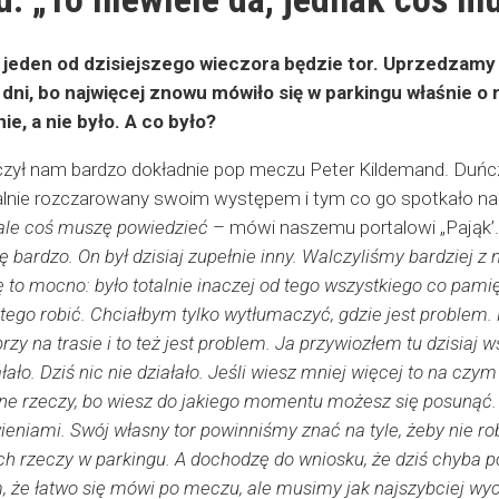
eden od dzisiejszego wieczora będzie tor. Uprzedzamy
dni, bo najwięcej znowu mówiło się w parkingu właśnie o ni
ie, a nie było. A co było?
zył nam bardzo dokładnie pop meczu Peter Kildemand. Duńczy
talnie rozczarowany swoim występem i tym co go spotkało na
, ale coś muszę powiedzieć
– mówi naszemu portalowi „Pająk’
ę bardzo. On był dzisiaj zupełnie inny. Walczyliśmy bardziej z 
ę to mocno: było totalnie inaczej od tego wszystkiego co pamięt
ego robić. Chciałbym tylko wytłumaczyć, gdzie jest problem. 
y na trasie i to też jest problem. Ja przywiozłem tu dzisiaj wszy
ałało. Dziś nic nie działało. Jeśli wiesz mniej więcej to na czy
 rzeczy, bo wiesz do jakiego momentu możesz się posunąć. Ost
eniami. Swój własny tor powinniśmy znać na tyle, żeby nie ro
h rzeczy w parkingu. A dochodzę do wniosku, że dziś chyba p
 że łatwo się mówi po meczu, ale musimy jak najszybciej wycią