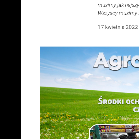
musimy jak najszyb
Wszyscy musimy si
17 kwietnia 2022 