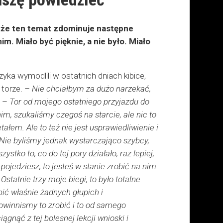
 że ten temat zdominuje następne
m. Miało być pięknie, a nie było. Miało
ka wymodlili w ostatnich dniach kibice,
 torze. –
Nie chciałbym za dużo narzekać,
. –
Tor od mojego ostatniego przyjazdu do
nim, szukaliśmy czegoś na starcie, ale nic to
ałem. Ale to też nie jest usprawiedliwienie i
Nie byliśmy jednak wystarczająco szybcy,
stko to, co do tej pory działało, raz lepiej,
m pojedziesz, to jesteś w stanie zrobić na nim
atnie trzy moje biegi, to było totalne
bić właśnie żadnych głupich i
owinnismy to zrobić i to od samego
gnąć z tej bolesnej lekcji wnioski i