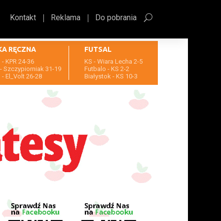
Kontakt
Reklama
Do pobrania
KA RĘCZNA
FUTSAL
- KPR 24-36
KS - Wiara Lecha 2-5
- Szczypiorniak 31-19
Futbalo - KS 2-2
- El_Volt 26-28
Białystok - KS 10-3