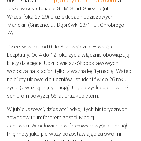
on-line na stronie
http://bilety.startgniezno.com
, a
także w sekretariacie GTM Start Gniezno (ul.
Wrzesińska 27-29) oraz sklepach odzieżowych
Manekin (Gniezno, ul. Dąbrówki 23/1 i ul. Chrobrego
7A).
Dzieci w wieku od 0 do 3 lat włącznie – wstęp
bezpłatny. Od 4 do 12 roku życia włącznie obowiązują
bilety dziecięce. Uczniowie szkół podstawowych
wchodzą na stadion tylko z ważną legitymacją. Wstęp
na bilety ulgowe dla uczniów i studentów do 26 roku
życia (z ważną legitymacją). Ulga przysługuje również
seniorom powyżej 65 lat oraz kobietom.
W jubileuszowej, dziesiątej edycji tych historycznych
zawodów triumfatorem został Maciej
Janowski. Wrocławianin w finałowym wyścigu minął
linię mety jako pierwszy pozostawiając za swoimi