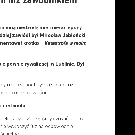
inioną niedzielę mieli nieco lepszy
ziej zawiódł był Mirosław Jabłoński.
omentował krótko –
Katastrofa w moim
 pewnie rywalizacji w Lublinie. Był
y i muszę podtrzymać, to co już
żej moich możliwości.
ch metanolu.
aleko z tyłu. Zaczęliśmy szukać, ale to
tanie wskoczyć już na odpowiednie
e jechał.