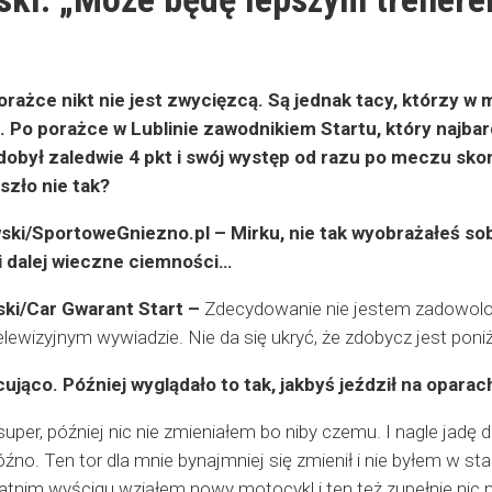
rażce nikt nie jest zwycięzcą. Są jednak tacy, którzy w m
 Po porażce w Lublinie zawodnikiem Startu, który najbard
dobył zaledwie 4 pkt i swój występ od razu po meczu sk
oszło nie tak?
ki/SportoweGniezno.pl – Mirku, nie tak wyobrażałeś sobie
i dalej wieczne ciemności…
ski/Car Gwarant Start –
Zdecydowanie nie jestem zadowolon
lewizyjnym wywiadzie. Nie da się ukryć, że zdobycz jest poni
cująco. Później wyglądało to tak, jakbyś jeździł na opara
super, później nic nie zmieniałem bo niby czemu. I nagle jadę d
óźno. Ten tor dla mnie bynajmniej się zmienił i nie byłem w s
atnim wyścigu wziąłem nowy motocykl i ten też zupełnie nic ni