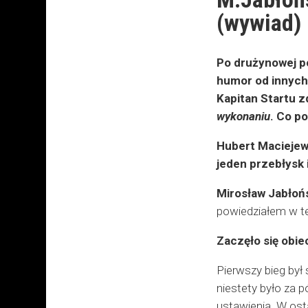
(wywiad)
Po drużynowej po
humor od innych.
Kapitan Startu z
wykonaniu
. Co p
Hubert Maciejews
jeden przebłysk 
Mirosław Jabłoń
powiedziałem w te
Zaczęło się obie
Pierwszy bieg był 
niestety było za p
ustawienia. W ost