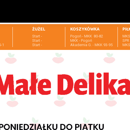
ŻUŻEL
KOSZYKÓWKA
PIŁ
Start -
Pogoń - MKK 80-82
MKS 
1
Start -
MKK - Pogoń
SPR 
5-1
Start -
Akademia G. - MKK 93-95
MKS 