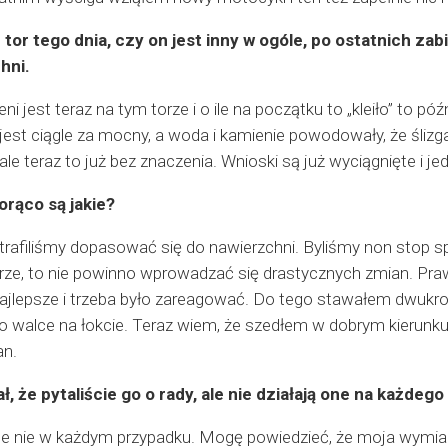
 tor tego dnia, czy on jest inny w ogóle, po ostatnich z
hni.
i jest teraz na tym torze i o ile na początku to „kleiło” to pó
est ciągle za mocny, a woda i kamienie powodowały, że ślizg
ale teraz to już bez znaczenia. Wnioski są już wyciągnięte i je
orąco są jakie?
trafiliśmy dopasować się do nawierzchni. Byliśmy non stop spó
rze, to nie powinno wprowadzać się drastycznych zmian. Praw
najlepsze i trzeba było zareagować. Do tego stawałem dwukro
 po walce na łokcie. Teraz wiem, że szedłem w dobrym kierunku, 
an.
, że pytaliście go o rady, ale nie działają one na każdego 
 ale nie w każdym przypadku. Mogę powiedzieć, że moja wym