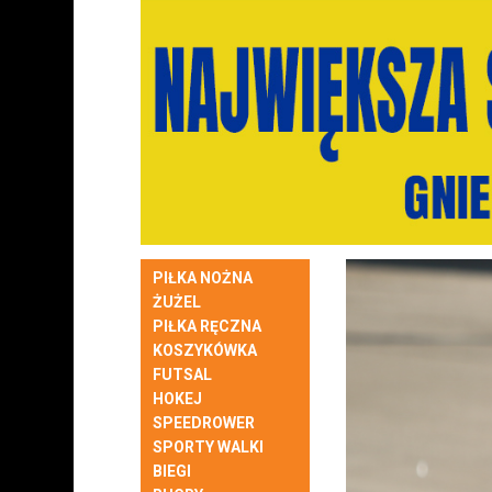
PIŁKA NOŻNA
ŻUŻEL
PIŁKA RĘCZNA
KOSZYKÓWKA
FUTSAL
HOKEJ
SPEEDROWER
SPORTY WALKI
BIEGI