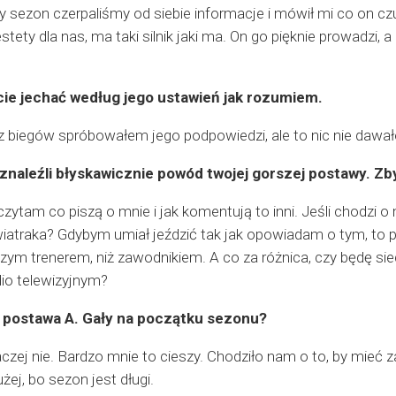
ły sezon czerpaliśmy od siebie informacje i mówił mi co on c
iestety dla nas, ma taki silnik jaki ma. On go pięknie prowadzi,
cie jechać według jego ustawień jak rozumiem.
 biegów spróbowałem jego podpowiedzi, ale to nic nie dawał
znaleźli błyskawicznie powód twojej gorszej postawy. Zby
czytam co piszą o mnie i jak komentują to inni. Jeśli chodzi 
wiatraka? Gdybym umiał jeździć tak jak opowiadam o tym, t
zym trenerem, niż zawodnikiem. A co za różnica, czy będę sie
io telewizyjnym?
e postawa A. Gały na początku sezonu?
czej nie. Bardzo mnie to cieszy. Chodziło nam o to, by mieć
żej, bo sezon jest długi.