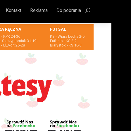
Kontakt
Reklama
Do pobrania
KA RĘCZNA
FUTSAL
- KPR 24-36
KS - Wiara Lecha 2-5
- Szczypiorniak 31-19
Futbalo - KS 2-2
- El_Volt 26-28
Białystok - KS 10-3