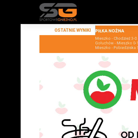
OSTATNIE WYNIKI
PIŁKA NOŻNA
Mieszko - Chodzież 3-0
Gołuchów - Mieszko 0-
Mieszko - Pobiedziska 