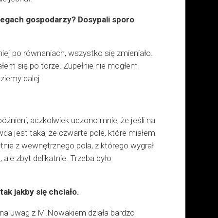
abiegach gospodarzy? Dosypali sporo
źniej po równaniach, wszystko się zmieniało.
ałem się po torze. Zupełnie nie mogłem
dziemy dalej.
źnieni, aczkolwiek uczono mnie, że jeśli na
da jest taka, że czwarte pole, które miałem
tnie z wewnętrznego pola, z którego wygrał
ale zbyt delikatnie. Trzeba było
tak jakby się chciało.
iana uwag z M.Nowakiem działa bardzo