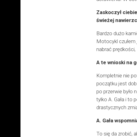
Zaskoczył ciebie
świeżej nawierzc
Bardzo dużo kamien
Motocykl czułem j
nabrać prędkości, 
A te wnioski na g
Kompletnie nie po
początku jest dob
po przerwie było 
tylko A. Gała i to
drastycznych zmi
A. Gała wspomniał
To się da zrobić,