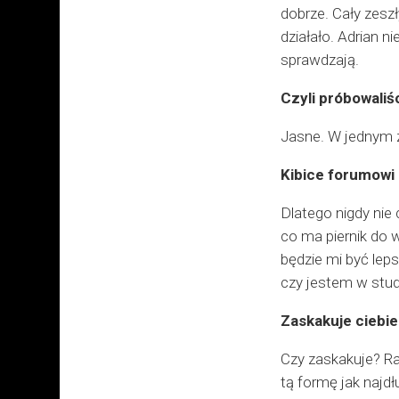
dobrze. Cały zesz
działało. Adrian n
sprawdzają.
Czyli próbowaliś
Jasne. W jednym z
Kibice forumowi 
Dlatego nigdy nie 
co ma piernik do 
będzie mi być leps
czy jestem w stud
Zaskakuje ciebi
Czy zaskakuje? Ra
tą formę jak najdłu