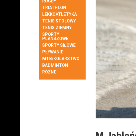
RUGBY
TRIATHLON
LEKKOATLETYKA
TENIS STOŁOWY
TENIS ZIEMNY
SPORTY
PLANSZOWE
SPORTY SIŁOWE
PŁYWANIE
MTB/KOLARSTWO
BADMINTON
RÓŻNE
M.Jabłoń