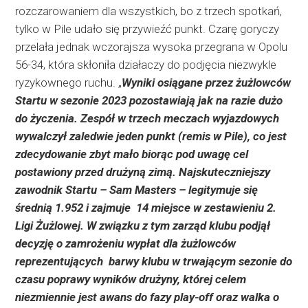
rozczarowaniem dla wszystkich, bo z trzech spotkań,
tylko w Pile udało się przywieźć punkt. Czarę goryczy
przelała jednak wczorajsza wysoka przegrana w Opolu
56-34, która skłoniła działaczy do podjęcia niezwykle
ryzykownego ruchu. „
Wyniki osiągane przez żużlowców
Startu w sezonie 2023 pozostawiają jak na razie dużo
do życzenia. Zespół w trzech meczach wyjazdowych
wywalczył zaledwie jeden punkt (remis w Pile), co jest
zdecydowanie zbyt mało biorąc pod uwagę cel
postawiony przed drużyną zimą. Najskuteczniejszy
zawodnik Startu – Sam Masters – legitymuje się
średnią 1.952 i zajmuje
14 miejsce w zestawieniu 2.
Ligi Żużlowej. W związku z tym zarząd klubu podjął
decyzję o zamrożeniu wypłat dla żużlowców
reprezentujących
barwy klubu w trwającym sezonie do
czasu poprawy wyników drużyny, której celem
niezmiennie jest awans do fazy play-off oraz walka o