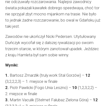
nie odczuwały rozczarowania. Najlepsi zawodnicy
świata pokazali kawałek dobrego speedwaya, choć tor
nie sprzyjał zbyt mocno mijankom na trasie. Nie było
to jednak żadne rozczarowanie, bo owal w Gdańsku już
taki jest.
Zawodów nie ukończył Nicki Pedersen. Utytułowany
Duńczyk wycofał się z dalszej rywalizacji po swoim
trzecim starcie, w którym zanotował upadek. Jeździec
z kraju Hamleta był sam sobie winny.
Wyniki:
1.
Bartosz Zmarzlik (truly.work Stal Gorzów) –
12
(3,2,2,2,3) – 1. miejsce w finale
2.
Piotr Pawlicki (Fogo Unia Leszno) –
10
(1,2,3,2,2) –
2. miejsce w finale
3.
Martin Vaculik (Stelmet Falubaz Zielona Góra) –
12
(3,3,3,3,u) – 3. miejsce w finale