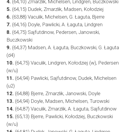
4.
(64,10) Zmarzlik, Michelsen, Lindgren, Buczkowski
5.
(64,15) Dudek, Zmarzlik, Madsen, Kołodziej
6.
(63,88) Vaculik, Michelsen, G. Łaguta, Bjerre
7.
(64,16) Doyle, Pawlicki, A. Łaguta, Lindgren
8.
(64,75) Sajfutdinow, Pedersen, Janowski,
Buczkowski
9.
(64,37) Madsen, A. Łaguta, Buczkowski, G. Łaguta
(d4)
10.
(64,75) Vaculik, Lindgren, Kołodziej (w), Pedersen
(w/u)
11.
(64,94) Pawlicki, Sajfutdinow, Dudek, Michelsen
(u2)
12.
(64,88) Bjerre, Zmarzlik, Janowski, Doyle
13.
(64,94) Doyle, Madsen, Michelsen, Turowski
14.
(64,87) Vaculik, Zmarzlik, A. Łaguta, Sajfutdinow
15.
(65,13) Bjerre, Pawlicki, Kołodziej, Buczkowski
(w/u)
16.
(64,81) Dudek, Janowski, G. Łaguta, Lindgren