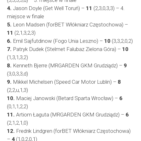
4.
Jason Doyle (Get Well Toruń) –
11
(2,3,0,3,3) – 4.
miejsce w finale
5.
Leon Madsen (forBET Włókniarz Częstochowa) –
11
(2,1,3,2,3)
6.
Emil Sajfutdinow (Fogo Unia Leszno) –
10
(3,3,2,0,2)
7.
Patryk Dudek (Stelmet Falubaz Zielona Góra) –
10
(1,3,1,3,2)
8.
Kenneth Bjerre (MRGARDEN GKM Grudziądz) –
9
(3,0,3,3,d)
9.
Mikkel Michelsen (Speed Car Motor Lublin) –
8
(2,2,u,1,3)
10.
Maciej Janowski (Betard Sparta Wrocław) –
6
(0,1,1,2,2)
11.
Artiom Łaguta (MRGARDEN GKM Grudziądz) –
6
(2,1,2,1,0)
12.
Fredrik Lindgren (forBET Włókniarz Częstochowa)
–
4
(1,0,2,0,1)