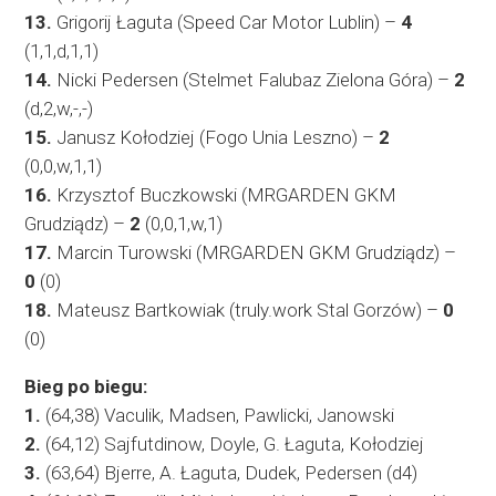
13.
Grigorij Łaguta (Speed Car Motor Lublin) –
4
(1,1,d,1,1)
14.
Nicki Pedersen (Stelmet Falubaz Zielona Góra) –
2
(d,2,w,-,-)
15.
Janusz Kołodziej (Fogo Unia Leszno) –
2
(0,0,w,1,1)
16.
Krzysztof Buczkowski (MRGARDEN GKM
Grudziądz) –
2
(0,0,1,w,1)
17.
Marcin Turowski (MRGARDEN GKM Grudziądz) –
0
(0)
18.
Mateusz Bartkowiak (truly.work Stal Gorzów) –
0
(0)
Bieg po biegu:
1.
(64,38) Vaculik, Madsen, Pawlicki, Janowski
2.
(64,12) Sajfutdinow, Doyle, G. Łaguta, Kołodziej
3.
(63,64) Bjerre, A. Łaguta, Dudek, Pedersen (d4)