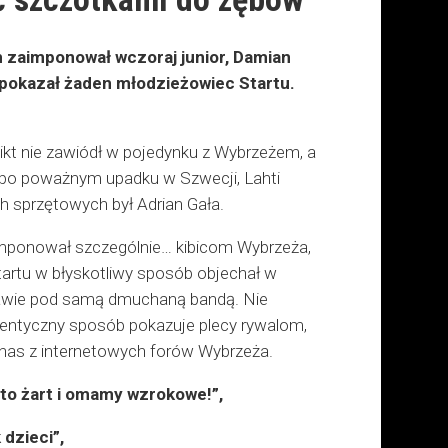
 zaimponował wczoraj junior, Damian
e pokazał żaden młodzieżowiec Startu.
ikt nie zawiódł w pojedynku z Wybrzeżem, a
ł po poważnym upadku w Szwecji, Lahti
h sprzętowych był Adrian Gała.
aimponował szczególnie… kibicom Wybrzeża,
Startu w błyskotliwy sposób objechał w
rawie pod samą dmuchaną bandą. Nie
dentyczny sposób pokazuje plecy rywalom,
z nas z internetowych forów Wybrzeża.
 to żart i omamy wzrokowe!”,
 dzieci”,