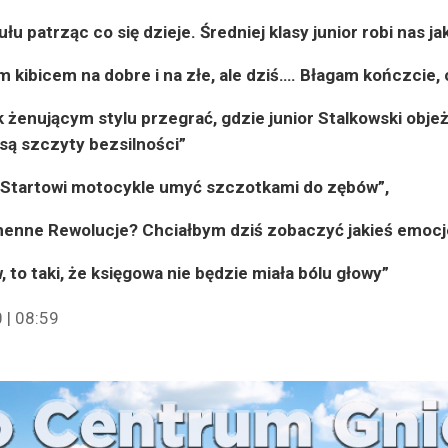
łu patrząc co się dzieje. Średniej klasy junior robi nas j
 kibicem na dobre i na złe, ale dziś…. Błagam kończcie,
 żenującym stylu przegrać, gdzie junior Stalkowski obje
są szczyty bezsilności”
ę Startowi motocykle umyć szczotkami do zębów”,
henne Rewolucje? Chciałbym dziś zobaczyć jakieś emocj
 to taki, że księgowa nie będzie miała bólu głowy”
 | 08:59