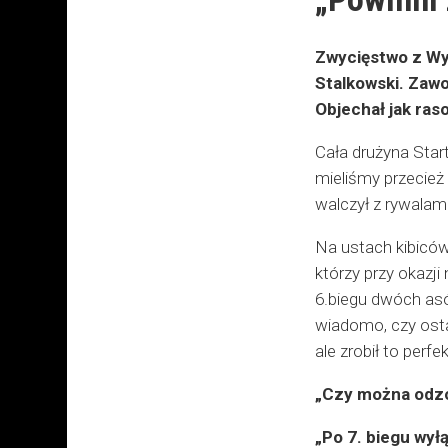
Zwycięstwo z Wy
Stalkowski. Zawo
Objechał jak ras
Cała drużyna Star
mieliśmy przecież
walczył z rywalam
Na ustach kibiców
którzy przy okazji
6.biegu dwóch as
wiadomo, czy osta
ale zrobił to per
„Czy można odzob
„Po 7. biegu wyłą