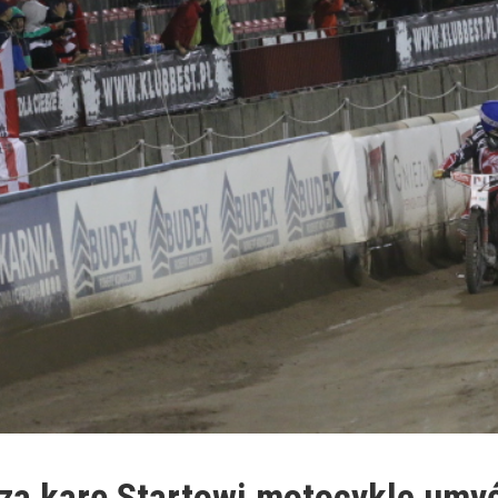
za karę Startowi motocykle umy