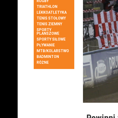
RUGBY
TRIATHLON
LEKKOATLETYKA
TENIS STOŁOWY
TENIS ZIEMNY
SPORTY
PLANSZOWE
SPORTY SIŁOWE
PŁYWANIE
MTB/KOLARSTWO
BADMINTON
RÓŻNE
„Powinni 