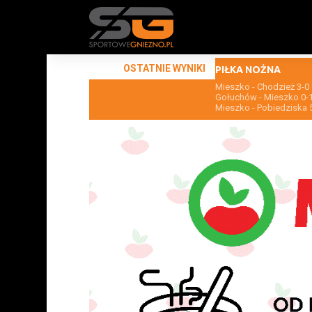
OSTATNIE WYNIKI
PIŁKA NOŻNA
Mieszko - Chodzież 3-0
Gołuchów - Mieszko 0-
Mieszko - Pobiedziska 