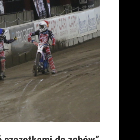
ć szczotkami do zębów”