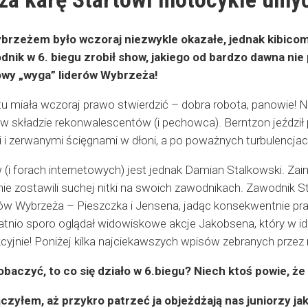
brzeżem było wczoraj niezwykle okazałe, jednak kibicom
dnik w 6. biegu zrobił show, jakiego od bardzo dawna ni
owy „wyga” liderów Wybrzeża!
tu miała wczoraj prawo stwierdzić – dobra robota, panowie! N
 w składzie rekonwalescentów (i pechowca). Berntzon jeździ
i i zerwanymi ścięgnami w dłoni, a po poważnych turbulencjac
 (i forach internetowych) jest jednak Damian Stalkowski. Z
 nie zostawili suchej nitki na swoich zawodnikach. Zawodnik 
ów Wybrzeża – Pieszczka i Jensena, jadąc konsekwentnie p
tnio sporo oglądał widowiskowe akcje Jakobsena, który w i
fekcyjnie! Poniżej kilka najciekawszych wpisów zebranych prze
aczyć, to co się działo w 6.biegu? Niech ktoś powie, że
czyłem, aż przykro patrzeć ja objeżdżają nas juniorzy jak