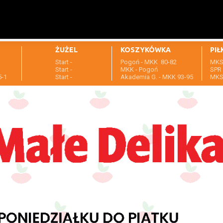
ŻUŻEL
KOSZYKÓWKA
PIŁ
Start -
Pogoń - MKK 80-82
MKS 
1
Start -
MKK - Pogoń
SPR 
5-1
Start -
Akademia G. - MKK 93-95
MKS 