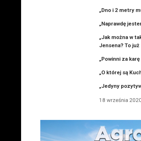
„Dno i 2 metry mu
„Naprawdę jestem
„Jak można w tak
Jensena? To już 
„Powinni za kar
„O której są Kuc
„Jedyny pozytyw,
18 września 2020