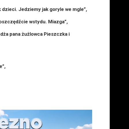
ak dzieci. Jedziemy jak goryle we mgle”,
 oszczędźcie wstydu. Miazga”,
żdża pana żużlowca Pieszczka i
e”,