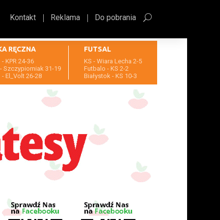
Kontakt
Reklama
Do pobrania
KA RĘCZNA
FUTSAL
- KPR 24-36
KS - Wiara Lecha 2-5
- Szczypiorniak 31-19
Futbalo - KS 2-2
- El_Volt 26-28
Białystok - KS 10-3