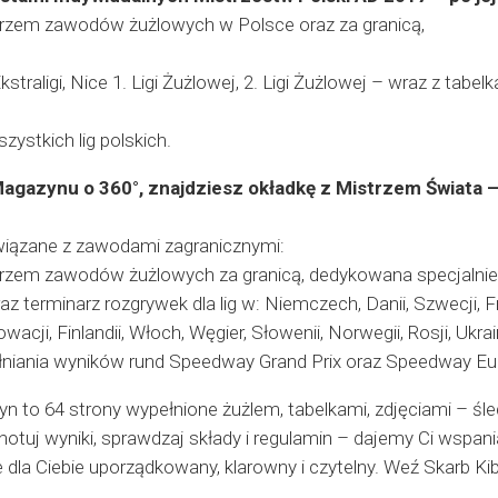
arzem zawodów żużlowych w Polsce oraz za granicą,
straligi, Nice 1. Ligi Żużlowej, 2. Ligi Żużlowej – wraz z tab
zystkich lig polskich.
agazynu o 360°, znajdziesz okładkę z Mistrzem Świata –
wiązane z zawodami zagranicznymi:
arzem zawodów żużlowych za granicą, dedykowana specjalnie 
z terminarz rozgrywek dla lig w: Niemczech, Danii, Szwecji, Fran
owacji, Finlandii, Włoch, Węgier, Słowenii, Norwegii, Rosji, Ukrai
ełniania wyników rund Speedway Grand Prix oraz Speedway E
to 64 strony wypełnione żużlem, tabelkami, zdjęciami – śled
, notuj wyniki, sprawdzaj składy i regulamin – dajemy Ci wspani
 dla Ciebie uporządkowany, klarowny i czytelny. Weź Skarb Ki