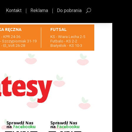
Kontakt
Reklama
Do pobrania
KA RĘCZNA
FUTSAL
- KPR 24-36
KS - Wiara Lecha 2-5
- Szczypiorniak 31-19
Futbalo - KS 2-2
- El_Volt 26-28
Białystok - KS 10-3