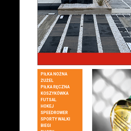
PIŁKA NOŻNA
ŻUŻEL
PIŁKA RĘCZNA
KOSZYKÓWKA
FUTSAL
HOKEJ
SPEEDROWER
SPORTY WALKI
BIEGI