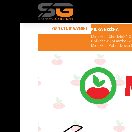
OSTATNIE WYNIKI
PIŁKA NOŻNA
Mieszko - Chodzież 3-0
Gołuchów - Mieszko 0-
Mieszko - Pobiedziska 