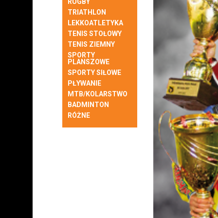
RUGBY
TRIATHLON
LEKKOATLETYKA
TENIS STOŁOWY
TENIS ZIEMNY
SPORTY
PLANSZOWE
SPORTY SIŁOWE
PŁYWANIE
MTB/KOLARSTWO
BADMINTON
RÓŻNE