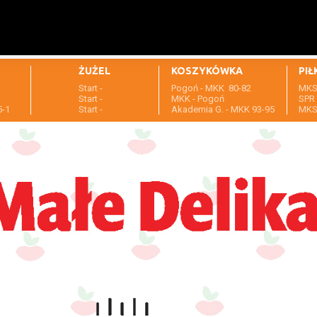
ŻUŻEL
KOSZYKÓWKA
PIŁ
Start -
Pogoń - MKK 80-82
MKS 
1
Start -
MKK - Pogoń
SPR 
5-1
Start -
Akademia G. - MKK 93-95
MKS 