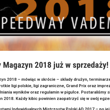
 Magazyn 2018 już w sprzedaży
n 2018 – mówiąc w skrócie – składy drużyn, terminarze 
stkie ligi polskie, ligi zagraniczne, Grand Prix oraz imp
niania wyników oraz regulamin w pigułce. Postaraliśmy
n 2018. Każdy kibic powinien zaopatrzyć się w swój egze
stami Indywidualnych Mistrzostw Polski AD 2017 – po jej