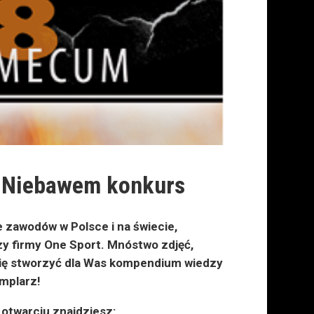
! Niebawem konkurs
zawodów w Polsce i na świecie,
rezy firmy One Sport. Mnóstwo zdjęć,
 się stworzyć dla Was kompendium wiedzy
mplarz!
 otwarciu znajdziesz: