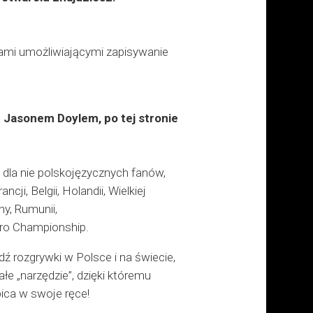
elkami umożliwiającymi zapisywanie
 Jasonem Doylem, po tej stronie
dla nie polskojęzycznych fanów,
cji, Belgii, Holandii, Wielkiej
ny, Rumunii,
uro Championship.
ź rozgrywki w Polsce i na świecie,
ałe „narzędzie”, dzięki któremu
bica w swoje ręce!