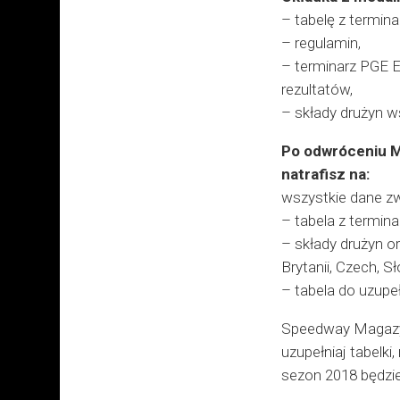
– tabelę z termin
– regulamin,
– terminarz PGE Ek
rezultatów,
– składy drużyn ws
Po odwróceniu M
natrafisz na:
wszystkie dane z
– tabela z termin
– składy drużyn ora
Brytanii, Czech, Sł
– tabela do uzup
Speedway Magazyn 
uzupełniaj tabelki
sezon 2018 będzie