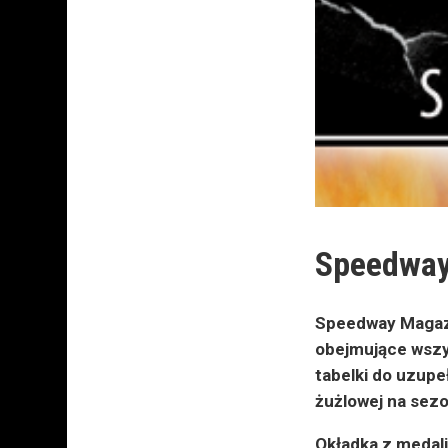
Speedway
Speedway Magazy
obejmujące
wszy
tabelki do
uzupeł
żużlowej na
sezo
Okładka z medali