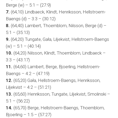
Berge (w) – 5:1 – (27:9)
7.
(64,10) Lindbaeck, Klindt, Henriksson, Hellstroem-
Baengs (d) – 3:3 – (30:12)
8.
(64,40) Lambert, Thoernblom, Nilsson, Berge (d) –
5:1 – (35:13)
9.
(64,20) Tungate, Gała, Liljekvist, Hellstroem-Baengs
(w) – 5:1 – (40:14)
10.
(64,20) Nilsson, Klindt, Thoernblom, Lindbaeck –
3:3 – (43:17)
11.
(64,60) Lambert, Berge, Bjoerling, Hellstroem-
Baengs – 4:2 – (47:19)
12.
(65,20) Gała, Hellstroem-Baengs, Henriksson,
Liljekvist – 4:2 – (51:21)
13.
(65,60) Henriksson, Tungate, Liljekvist, Smolinski –
5:1 – (56:22)
14.
(65,70) Berge, Hellstroem-Baengs, Thoernblom,
Bjoerling – 1:5 – (57:27)