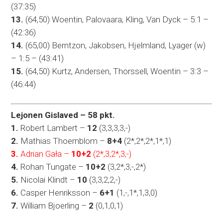
(37:35)
13.
(64,50) Woentin, Palovaara, Kling, Van Dyck – 5:1 –
(42:36)
14.
(65,00) Berntzon, Jakobsen, Hjelmland, Lyager (w)
– 1:5 – (43:41)
15.
(64,50) Kurtz, Andersen, Thorssell, Woentin – 3:3 –
(46:44)
Lejonen Gislaved – 58 pkt.
1.
Robert Lambert –
12
(3,3,3,3,-)
2.
Mathias Thoernblom –
8+4
(2*,2*,2*,1*,1)
3.
Adrian Gała –
10+2
(2*,3,2*,3,-)
4.
Rohan Tungate –
10+2
(3,2*,3,-,2*)
5.
Nicolai Klindt –
10
(3,3,2,2,-)
6.
Casper Henriksson –
6+1
(1,-,1*,1,3,0)
7.
William Bjoerling –
2
(0,1,0,1)