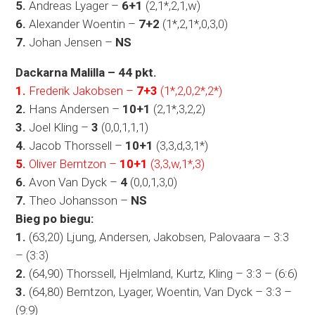
5.
Andreas Lyager –
6+1
(2,1*,2,1,w)
6.
Alexander Woentin –
7+2
(1*,2,1*,0,3,0)
7.
Johan Jensen –
NS
Dackarna Malilla – 44 pkt.
1.
Frederik Jakobsen –
7+3
(1*,2,0,2*,2*)
2.
Hans Andersen –
10+1
(2,1*,3,2,2)
3.
Joel Kling –
3
(0,0,1,1,1)
4.
Jacob Thorssell –
10+1
(3,3,d,3,1*)
5.
Oliver Berntzon –
10+1
(3,3,w,1*,3)
6.
Avon Van Dyck –
4
(0,0,1,3,0)
7.
Theo Johansson –
NS
Bieg po biegu:
1.
(63,20) Ljung, Andersen, Jakobsen, Palovaara – 3:3
– (3:3)
2.
(64,90) Thorssell, Hjelmland, Kurtz, Kling – 3:3 – (6:6)
3.
(64,80) Berntzon, Lyager, Woentin, Van Dyck – 3:3 –
(9:9)