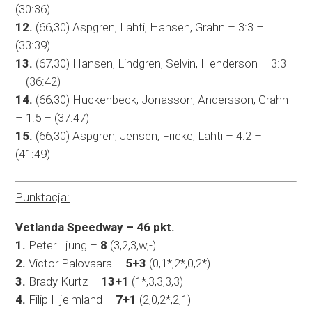
(30:36)
12.
(66,30) Aspgren, Lahti, Hansen, Grahn – 3:3 –
(33:39)
13.
(67,30) Hansen, Lindgren, Selvin, Henderson – 3:3
– (36:42)
14.
(66,30) Huckenbeck, Jonasson, Andersson, Grahn
– 1:5 – (37:47)
15.
(66,30) Aspgren, Jensen, Fricke, Lahti – 4:2 –
(41:49)
Punktacja:
Vetlanda Speedway – 46 pkt.
1.
Peter Ljung –
8
(3,2,3,w,-)
2.
Victor Palovaara –
5+3
(0,1*,2*,0,2*)
3.
Brady Kurtz –
13+1
(1*,3,3,3,3)
4.
Filip Hjelmland –
7+1
(2,0,2*,2,1)