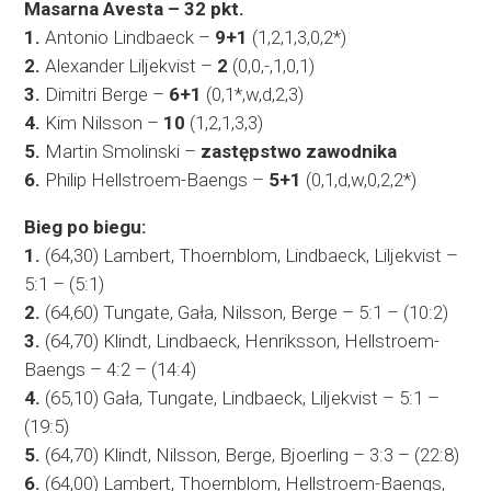
Masarna Avesta – 32 pkt.
1.
Antonio Lindbaeck –
9+1
(1,2,1,3,0,2*)
2.
Alexander Liljekvist –
2
(0,0,-,1,0,1)
3.
Dimitri Berge –
6+1
(0,1*,w,d,2,3)
4.
Kim Nilsson –
10
(1,2,1,3,3)
5.
Martin Smolinski –
zastępstwo zawodnika
6.
Philip Hellstroem-Baengs –
5+1
(0,1,d,w,0,2,2*)
Bieg po biegu:
1.
(64,30) Lambert, Thoernblom, Lindbaeck, Liljekvist –
5:1 – (5:1)
2.
(64,60) Tungate, Gała, Nilsson, Berge – 5:1 – (10:2)
3.
(64,70) Klindt, Lindbaeck, Henriksson, Hellstroem-
Baengs – 4:2 – (14:4)
4.
(65,10) Gała, Tungate, Lindbaeck, Liljekvist – 5:1 –
(19:5)
5.
(64,70) Klindt, Nilsson, Berge, Bjoerling – 3:3 – (22:8)
6.
(64,00) Lambert, Thoernblom, Hellstroem-Baengs,