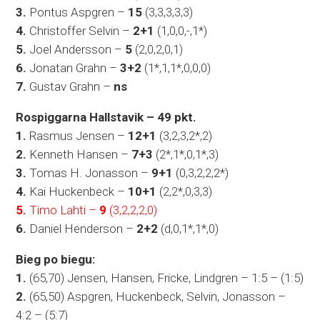
3.
Pontus Aspgren –
15
(3,3,3,3,3)
4.
Christoffer Selvin –
2+1
(1,0,0,-,1*)
5.
Joel Andersson –
5
(2,0,2,0,1)
6.
Jonatan Grahn –
3+2
(1*,1,1*,0,0,0)
7.
Gustav Grahn –
ns
Rospiggarna Hallstavik – 49 pkt.
1.
Rasmus Jensen –
12+1
(3,2,3,2*,2)
2.
Kenneth Hansen –
7+3
(2*,1*,0,1*,3)
3.
Tomas H. Jonasson –
9+1
(0,3,2,2,2*)
4.
Kai Huckenbeck –
10+1
(2,2*,0,3,3)
5.
Timo Lahti –
9
(3,2,2,2,0)
6.
Daniel Henderson –
2+2
(d,0,1*,1*,0)
Bieg po biegu:
1.
(65,70) Jensen, Hansen, Fricke, Lindgren – 1:5 – (1:5)
2.
(65,50) Aspgren, Huckenbeck, Selvin, Jonasson –
4:2 – (5:7)