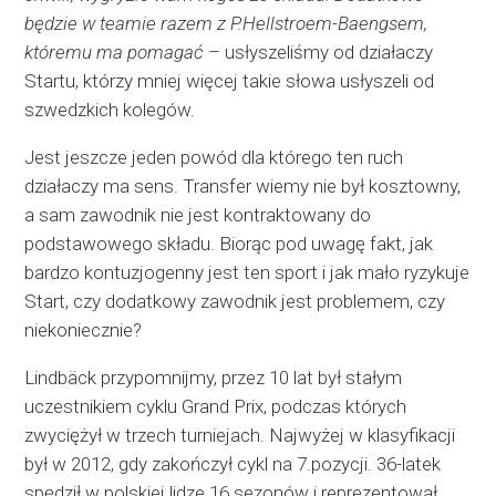
będzie w teamie razem z P.Hellstroem-Baengsem,
któremu ma pomagać
– usłyszeliśmy od działaczy
Startu, którzy mniej więcej takie słowa usłyszeli od
szwedzkich kolegów.
Jest jeszcze jeden powód dla którego ten ruch
działaczy ma sens. Transfer wiemy nie był kosztowny,
a sam zawodnik nie jest kontraktowany do
podstawowego składu. Biorąc pod uwagę fakt, jak
bardzo kontuzjogenny jest ten sport i jak mało ryzykuje
Start, czy dodatkowy zawodnik jest problemem, czy
niekoniecznie?
Lindbäck przypomnijmy, przez 10 lat był stałym
uczestnikiem cyklu Grand Prix, podczas których
zwyciężył w trzech turniejach. Najwyżej w klasyfikacji
był w 2012, gdy zakończył cykl na 7.pozycji. 36-latek
spędził w polskiej lidze 16 sezonów i reprezentował