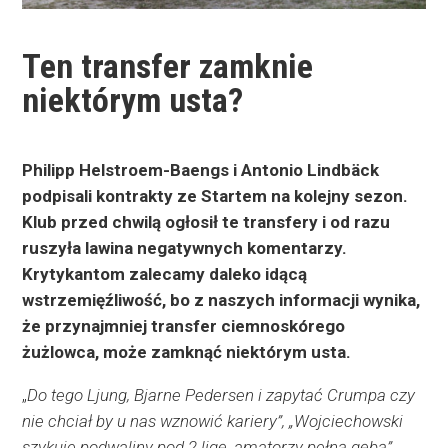
Ten transfer zamknie
niektórym usta?
Philipp Helstroem-Baengs i Antonio Lindbäck
podpisali kontrakty ze Startem na kolejny sezon.
Klub przed chwilą ogłosił te transfery i od razu
ruszyła lawina negatywnych komentarzy.
Krytykantom zalecamy daleko idącą
wstrzemięźliwość, bo z naszych informacji wynika,
że przynajmniej transfer ciemnoskórego
żużlowca, może zamknąć niektórym usta.
„
Do tego Ljung, Bjarne Pedersen i zapytać Crumpa czy
nie chciał by u nas wznowić kariery”, „Wojciechowski
szykuje podwaliny pod 2 ligę, amatorzy pełną gębą”,