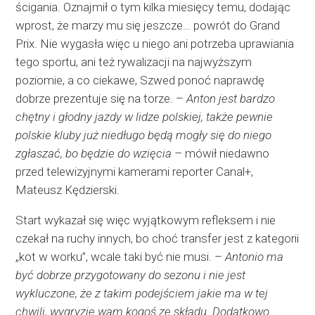
ścigania. Oznajmił o tym kilka miesięcy temu, dodając
wprost, że marzy mu się jeszcze… powrót do Grand
Prix. Nie wygasła więc u niego ani potrzeba uprawiania
tego sportu, ani też rywalizacji na najwyższym
poziomie, a co ciekawe, Szwed ponoć naprawdę
dobrze prezentuje się na torze. –
Anton jest bardzo
chętny i głodny jazdy w lidze polskiej, także pewnie
polskie kluby już niedługo będą mogły się do niego
zgłaszać, bo będzie do wzięcia
– mówił niedawno
przed telewizyjnymi kamerami reporter Canal+,
Mateusz Kędzierski.
Start wykazał się więc wyjątkowym refleksem i nie
czekał na ruchy innych, bo choć transfer jest z kategorii
„kot w worku”, wcale taki być nie musi. –
Antonio ma
być dobrze przygotowany do sezonu i nie jest
wykluczone, że z takim podejściem jakie ma w tej
chwili, wygryzie wam kogoś ze składu. Dodatkowo