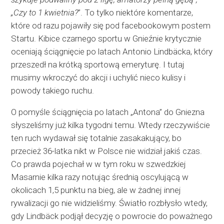
„Czy to 1 kwietnia?
”. To tylko niektóre komentarze,
które od razu pojawiły się pod facebookowym postem
Startu. Kibice czarnego sportu w Gnieźnie krytycznie
oceniają ściągnięcie po latach Antonio Lindbäcka, który
przeszedł na krótką sportową emeryturę. I tutaj
musimy wkroczyć do akcji i uchylić nieco kulisy i
powody takiego ruchu.
O pomyśle ściągnięcia po latach „Antona” do Gniezna
słyszeliśmy już kilka tygodni temu. Wtedy rzeczywiście
ten ruch wydawał się totalnie zasakakujący, bo
przecież 36-latka nikt w Polsce nie widział jakiś czas.
Co prawda pojechał w w tym roku w szwedzkiej
Masarnie kilka razy notując średnią oscylującą w
okolicach 1,5 punktu na bieg, ale w żadnej innej
rywalizacji go nie widzieliśmy. Światło rozbłysło wtedy,
gdy Lindbäck podjął decyzję o powrocie do poważnego