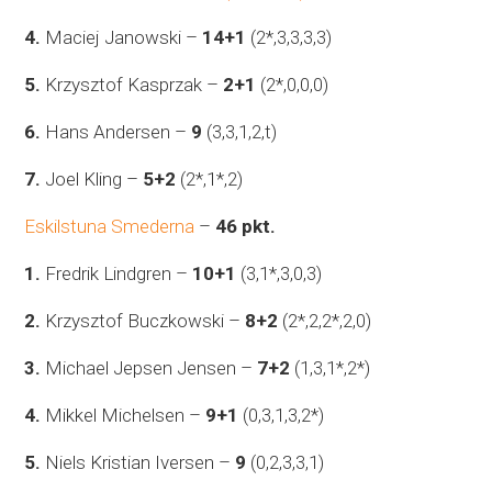
4.
Maciej Janowski –
14+1
(2*,3,3,3,3)
5.
Krzysztof Kasprzak –
2+1
(2*,0,0,0)
6.
Hans Andersen –
9
(3,3,1,2,t)
7.
Joel Kling –
5+2
(2*,1*,2)
Eskilstuna Smederna
–
46 pkt.
1.
Fredrik Lindgren –
10+1
(3,1*,3,0,3)
2.
Krzysztof Buczkowski –
8+2
(2*,2,2*,2,0)
3.
Michael Jepsen Jensen –
7+2
(1,3,1*,2*)
4.
Mikkel Michelsen –
9+1
(0,3,1,3,2*)
5.
Niels Kristian Iversen –
9
(0,2,3,3,1)