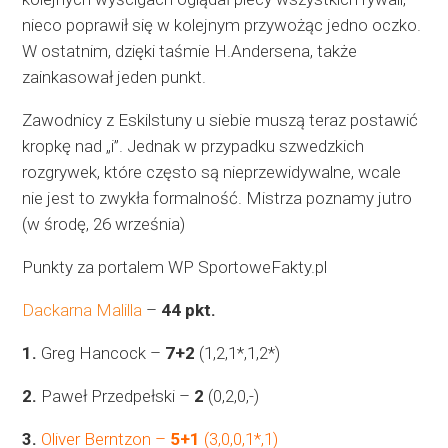
nieco poprawił się w kolejnym przywożąc jedno oczko.
W ostatnim, dzięki taśmie H.Andersena, także
zainkasował jeden punkt.
Zawodnicy z Eskilstuny u siebie muszą teraz postawić
kropkę nad „i”. Jednak w przypadku szwedzkich
rozgrywek, które często są nieprzewidywalne, wcale
nie jest to zwykła formalność. Mistrza poznamy jutro
(w środę, 26 września)
Punkty za portalem WP SportoweFakty.pl
Dackarna Malilla
–
44 pkt.
1.
Greg Hancock –
7+2
(1,2,1*,1,2*)
2.
Paweł Przedpełski –
2
(0,2,0,-)
3.
Oliver Berntzon –
5+1
(3,0,0,1*,1)