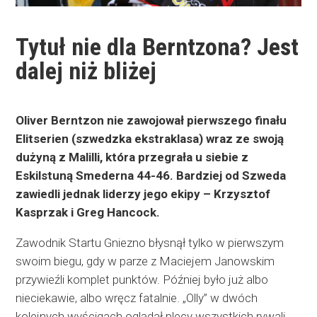
Tytuł nie dla Berntzona? Jest
dalej niż bliżej
Oliver Berntzon nie zawojował pierwszego finału
Elitserien (szwedzka ekstraklasa) wraz ze swoją
dużyną z Malilli, która przegrała u siebie z
Eskilstuną Smederna 44-46. Bardziej od Szweda
zawiedli jednak liderzy jego ekipy – Krzysztof
Kasprzak i Greg Hancock.
Zawodnik Startu Gniezno błysnął tylko w pierwszym
swoim biegu, gdy w parze z Maciejem Janowskim
przywieźli komplet punktów. Później było już albo
nieciekawie, albo wręcz fatalnie. „Olly” w dwóch
kolejnych wyścigach oglądał plecy wszystkich rywali,