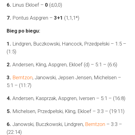
6.
Linus Ekloef –
0
(d,0,0)
7.
Pontus Aspgren –
3+1
(1,1,1*)
Bieg po biegu:
1.
Lindgren, Buczkowski, Hancock, Przedpełski – 1:5 –
(1:5)
2.
Andersen, Kling, Aspgren, Ekloef (d) – 5:1 – (6:6)
3.
Berntzon
, Janowski, Jepsen Jensen, Michelsen –
5:1 – (11:7)
4.
Andersen, Kasprzak, Aspgren, Iversen – 5:1 – (16:8)
5.
Michelsen, Przedpełski, Kling, Ekloef – 3:3 – (19:11)
6.
Janowski, Buczkowski, Lindgren,
Berntzon
– 3:3 –
(22:14)