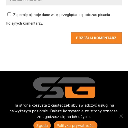
Zapamiętaj moje dane w tej przeglądarce podczas pisania
kolejnych komentarzy.
PRZEŚLIJ KOMENTARZ
Ta strona korzysta z ciasteczek aby świadczyć usługi na
najwyższym poziomie. Dalsze korzystanie ze strony oznacza,
Redakcja
Kontakt
Reklama
Do pobrania
że zgadzasz się na ich użycie.
© 2015-2026 Sportowe Gniezno
|
Wszystkie prawa zastrzeżone |
Zgoda
Polityka prywatności