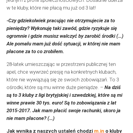
jednym z profili społecznościowych. Dosadnie uderza
w te kluby, które nie płacą mu już od 3 lat!
-Czy gdziekolwiek pracując nie otrzymujecie za to
pieniędzy? Wykonuję taki zawód, gdzie ryzykuje się
ogromnie i gdzie musisz walczyć by zarobić środki (…)
Ale pomału mam już dość sytuacji, w której nie mam
płacone za to co zrobiłem.
28-latek umieszczając w przestrzeni publicznej ten
apel, chce wywrzeć presję na konkretnych klubach,
które nie wywiązują się ze swoich zobowiązań. To 3
ośrodki, które są mu winne duże pieniądze. –
Na dziś
są to 3 kluby z ligi brytyjskiej i szwedzkiej, które są mi
winne prawie 30 tys. euro! Są to zobowiązania z lat
2015-2017. Jak mam płacić swoje rachunki, skoro ja
nie mam płacone? (…)
Jak wynika z naszych ustaleń chodzi
m.in
o kluby