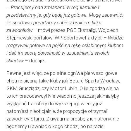
–
Pracujemy nad zmianami w regulaminie i
przedstawimy je, gdy będą już gotowe. Mogę zapewnić,
że sportowo poradzimy sobie z brakiem kilku
zawodników
– mówi prezes PGE Ekstraligi, Wojciech
Stępniewski portalowi WP SportoweFakty.pl. –
Władze
rozgrywek gotowe są pójść na rękę osłabionym klubom
i dać im sporą dowolność w uzupełnianiu swoich
składów
– dodaje.
Pewne jest więc, że po silne ogniwa pierwszoligowe
chętnie sięgną takie kluby jak Betard Sparta Wrocław,
GKM Grudziądz, czy Motor Lublin. O ile zgodzą się na
to ich pracodawcy! Nie wiadomo jeszcze jak miałyby
wyglądać transfery do wyższej ligi, wiemy już
natomiast nieoficjalnie, że propozycje otrzymali
zawodnicy Startu. Z uwagi na prośbę z ich strony, nie
będziemy ujawniać o kogo chodzi, bo na razie